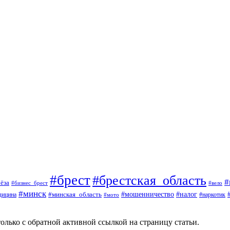
#брест
#брестская_область
#
ёза
#вело
#бизнес_брест
#минск
#мошенничество
#минская_область
#налог
дицина
#мото
#наркотик
олько с обратной активной ссылкой на страницу статьи.