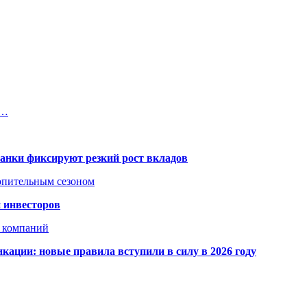
о…
банки фиксируют резкий рост вкладов
топительным сезоном
 инвесторов
х компаний
кации: новые правила вступили в силу в 2026 году