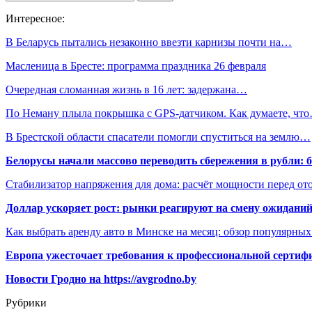
Интересное:
В Беларусь пытались незаконно ввезти карнизы почти на…
Масленица в Бресте: программа праздника 26 февраля
Очередная сломанная жизнь в 16 лет: задержана…
По Неману плыла покрышка с GPS-датчиком. Как думаете, чт
В Брестской области спасатели помогли спуститься на землю…
Белорусы начали массово переводить сбережения в рубли: 
Стабилизатор напряжения для дома: расчёт мощности перед о
Доллар ускоряет рост: рынки реагируют на смену ожиданий
Как выбрать аренду авто в Минске на месяц: обзор популярны
Европа ужесточает требования к профессиональной сертифи
Новости Гродно на https://avgrodno.by
Рубрики