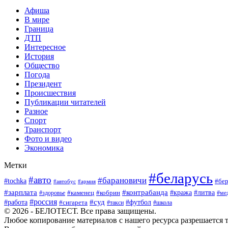
Афиша
В мире
Граница
ДТП
Интересное
История
Общество
Погода
Президент
Происшествия
Публикации читателей
Разное
Спорт
Транспорт
Фото и видео
Экономика
Метки
#беларусь
#авто
#барановичи
#tochka
#бер
#автобус
#армия
#зарплата
#контрабанда
#кража
#литва
#каменец
#кобрин
#ме
#здоровье
#россия
#работа
#суд
#футбол
#сигарета
#школа
#такси
© 2026 - БЕЛОТЕСТ. Все права защищены.
Любое копирование материалов с нашего ресурса разрешается т