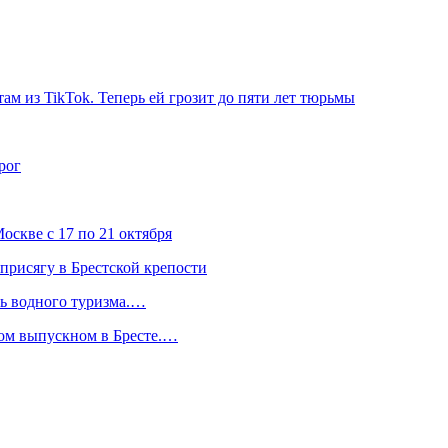
ам из TikTok. Теперь ей грозит до пяти лет тюрьмы
рог
скве с 17 по 21 октября
присягу в Брестской крепости
ль водного туризма.…
ком выпускном в Бресте.…