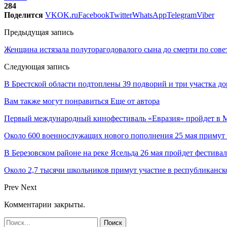
284
Поделится
VK
OK.ru
Facebook
Twitter
WhatsApp
Telegram
Viber
Предыдущая запись
Женщина истязала полуторагодовалого сына до смерти по совет
Следующая запись
В Брестской области подтоплены 39 подворий и три участка до
Вам также могут понравиться
Еще от автора
Первый международный кинофестиваль «Евразия» пройдет в Мо
Около 600 военнослужащих нового пополнения 25 мая примут 
В Березовском районе на реке Ясельда 26 мая пройдет фестива
Около 2,7 тысячи школьников примут участие в республиканс
Prev
Next
Комментарии закрыты.