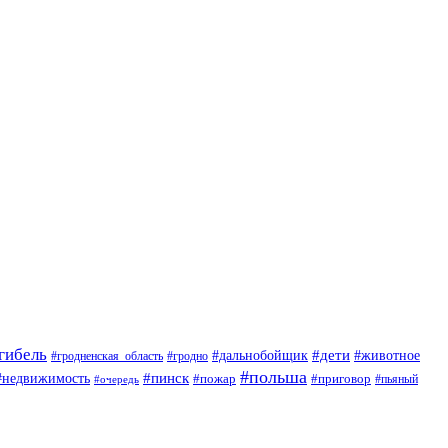
гибель
#дети
#животное
#дальнобойщик
#гродно
#гродненская_область
#польша
#недвижимость
#пинск
#пожар
#приговор
#пьяный
#очередь