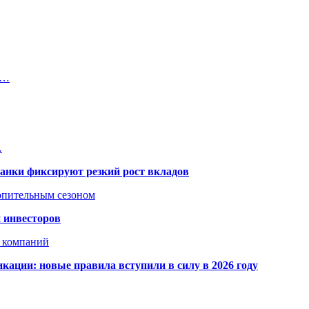
я…
…
банки фиксируют резкий рост вкладов
топительным сезоном
 инвесторов
х компаний
кации: новые правила вступили в силу в 2026 году