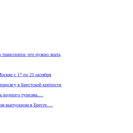
о транспорта: что нужно знать
скве с 17 по 21 октября
присягу в Брестской крепости
ль водного туризма.…
ком выпускном в Бресте.…