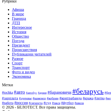
Рубрики
Афиша
В мире
Граница
ДТП
Интересное
История
Общество
Погода
Президент
Происшествия
Публикации читателей
Разное
Спорт
Транспорт
Фото и видео
Экономика
Метки
#беларусь
#авто
#барановичи
#tochka
#бер
#автобус
#армия
#зарплата
#контрабанда
#кража
#литва
#каменец
#кобрин
#ме
#здоровье
#россия
#работа
#суд
#футбол
#сигарета
#школа
#такси
© 2026 - БЕЛОТЕСТ. Все права защищены.