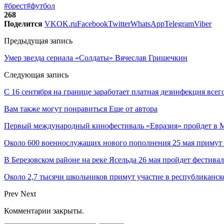
#брест
#футбол
268
Поделится
VK
OK.ru
Facebook
Twitter
WhatsApp
Telegram
Viber
Предыдущая запись
Умер звезда сериала «Солдаты» Вячеслав Гришечкин
Следующая запись
С 16 сентября на границе заработает платная дезинфекция всег
Вам также могут понравиться
Еще от автора
Первый международный кинофестиваль «Евразия» пройдет в Мо
Около 600 военнослужащих нового пополнения 25 мая примут 
В Березовском районе на реке Ясельда 26 мая пройдет фестива
Около 2,7 тысячи школьников примут участие в республиканс
Prev
Next
Комментарии закрыты.