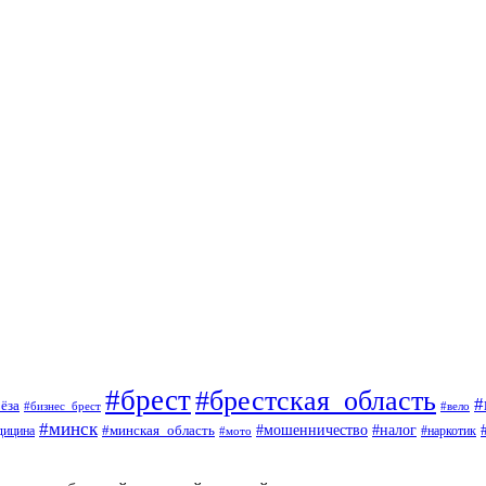
#брест
#брестская_область
#
ёза
#вело
#бизнес_брест
#минск
#мошенничество
#минская_область
#налог
дицина
#мото
#наркотик