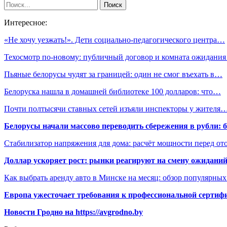
Интересное:
«Не хочу уезжать!». Дети социально-педагогического центра…
Техосмотр по-новому: публичный договор и комната ожидани
Пьяные белорусы чудят за границей: один не смог въехать в…
Белоруска нашла в домашней библиотеке 100 долларов: что…
Почти полтысячи ставных сетей изъяли инспекторы у жителя
Белорусы начали массово переводить сбережения в рубли: 
Стабилизатор напряжения для дома: расчёт мощности перед о
Доллар ускоряет рост: рынки реагируют на смену ожиданий
Как выбрать аренду авто в Минске на месяц: обзор популярны
Европа ужесточает требования к профессиональной сертифи
Новости Гродно на https://avgrodno.by