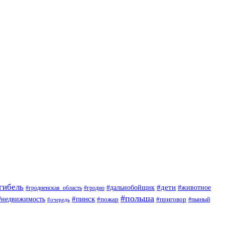
гибель
#дети
#животное
#дальнобойщик
#гродно
#гродненская_область
#польша
#недвижимость
#пинск
#пожар
#приговор
#пьяный
#очередь