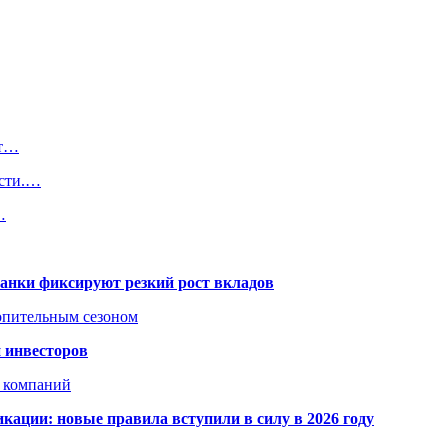
ут…
асти.…
…
банки фиксируют резкий рост вкладов
топительным сезоном
 инвесторов
х компаний
кации: новые правила вступили в силу в 2026 году