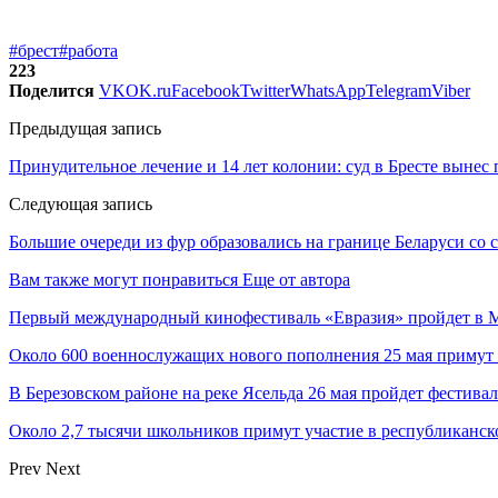
#брест
#работа
223
Поделится
VK
OK.ru
Facebook
Twitter
WhatsApp
Telegram
Viber
Предыдущая запись
Принудительное лечение и 14 лет колонии: суд в Бресте вынес
Следующая запись
Большие очереди из фур образовались на границе Беларуси со 
Вам также могут понравиться
Еще от автора
Первый международный кинофестиваль «Евразия» пройдет в Мо
Около 600 военнослужащих нового пополнения 25 мая примут 
В Березовском районе на реке Ясельда 26 мая пройдет фестива
Около 2,7 тысячи школьников примут участие в республиканс
Prev
Next