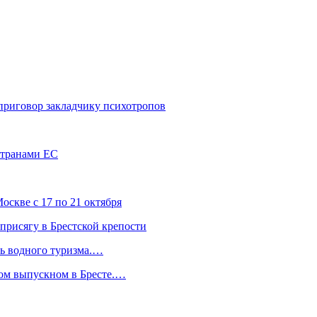
 приговор закладчику психотропов
странами ЕС
скве с 17 по 21 октября
присягу в Брестской крепости
ль водного туризма.…
ком выпускном в Бресте.…