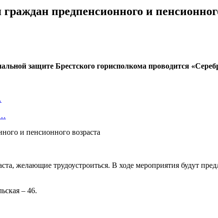
я граждан предпенсионного и пенсионног
оциальной защите Брестского горисполкома проводится «Сере
…
т…
а, желающие трудоустроиться. В ходе мероприятия будут предла
льская – 46.