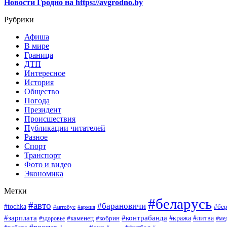
Новости Гродно на https://avgrodno.by
Рубрики
Афиша
В мире
Граница
ДТП
Интересное
История
Общество
Погода
Президент
Происшествия
Публикации читателей
Разное
Спорт
Транспорт
Фото и видео
Экономика
Метки
#беларусь
#авто
#барановичи
#tochka
#бер
#автобус
#армия
#зарплата
#контрабанда
#кража
#литва
#каменец
#кобрин
#ме
#здоровье