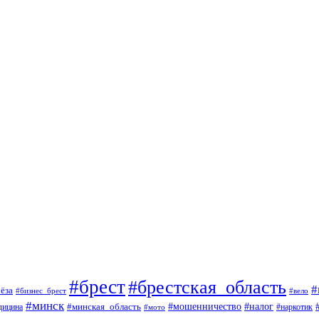
#брест
#брестская_область
#
ёза
#вело
#бизнес_брест
#минск
#мошенничество
#минская_область
#налог
дицина
#мото
#наркотик