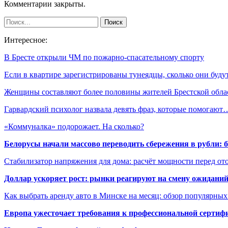
Комментарии закрыты.
Интересное:
В Бресте открыли ЧМ по пожарно-спасательному спорту
Если в квартире зарегистрированы тунеядцы, сколько они буд
Женщины составляют более половины жителей Брестской обл
Гарвардский психолог назвала девять фраз, которые помогают
«Коммуналка» подорожает. На сколько?
Белорусы начали массово переводить сбережения в рубли: 
Стабилизатор напряжения для дома: расчёт мощности перед о
Доллар ускоряет рост: рынки реагируют на смену ожиданий
Как выбрать аренду авто в Минске на месяц: обзор популярны
Европа ужесточает требования к профессиональной сертифи