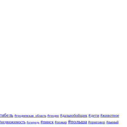
гибель
#дети
#животное
#дальнобойщик
#гродно
#гродненская_область
#польша
#недвижимость
#пинск
#пожар
#приговор
#пьяный
#очередь