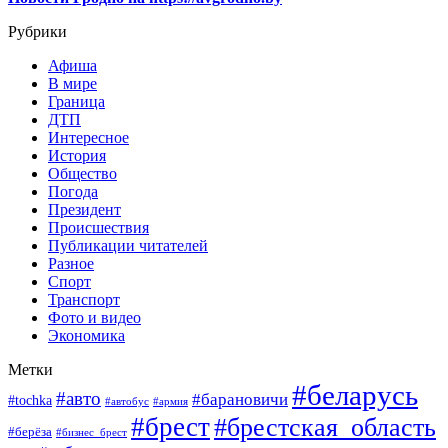
Рубрики
Афиша
В мире
Граница
ДТП
Интересное
История
Общество
Погода
Президент
Происшествия
Публикации читателей
Разное
Спорт
Транспорт
Фото и видео
Экономика
Метки
#беларусь
#авто
#барановичи
#tochka
#автобус
#армия
#брест
#брестская_область
#берёза
#бизнес_брест