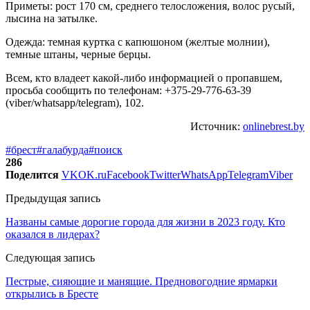
Приметы: рост 170 см, среднего телосложения, волос русый,
лысина на затылке.
Одежда: темная куртка с капюшоном (желтые молнии),
темные штаны, черные берцы.
Всем, кто владеет какой-либо информацией о пропавшем,
просьба сообщить по телефонам: +375-29-776-63-39
(viber/whatsapp/telegram), 102.
Источник:
onlinebrest.by
#брест
#галабурда
#поиск
286
Поделится
VK
OK.ru
Facebook
Twitter
WhatsApp
Telegram
Viber
Предыдущая запись
Названы самые дорогие города для жизни в 2023 году. Кто
оказался в лидерах?
Следующая запись
Пестрые, сияющие и манящие. Предновогодние ярмарки
открылись в Бресте