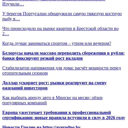
Изучили…
У берегов Португалии обнаружили самую тяжелую костную
рыбу в…
Что происходило на рынке квартир в Брестской области во
2…
Когда лучше заниматься спортом – утром или вечером?
Белорусы начали массово переводить сбережения в рубли:
банки фиксируют резкий рост вкладов
Стабилизатор напряжения для дома: расчёт мощности перед
отопительным сезоном
Доллар ускоряет рост: рынки реагируют на смену
ожиданий инвесторов
Как выбрать аренду авто в Минске на месяц: обзор
популярных компаний
Европа ужесточает требования к профессиональной
сертификации: новые правила вступили в силу в 2026 году
Новости Гродно на https://avgrodno.by