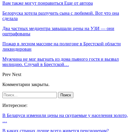
Вам также могут понравиться
Еще от автора
Белоруска хотела разлучить сына с любимой. Вот что она
сделала
Два частных медцентра завышали цены на УЗИ — они
оштрафованы
Пожар в лесном массиве на полигоне в Брестской области
ликвидирован
Мужчина не мог выгнать из дома пьяного гостя и вызвал
милицию. Случай в Брестской…
Prev
Next
Комментарии закрыты.
Интересное:
В Беларуси изменили цены на скупаемые у населения золото,
…
В каких странах лучше всего живется пенсионерам?