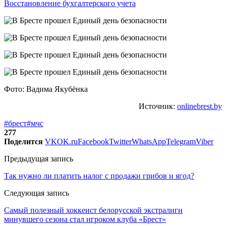
Восстановление бухгалтерского учета
Фото: Вадима Якубёнка
Источник:
onlinebrest.by
#брест
#мчс
277
Поделится
VK
OK.ru
Facebook
Twitter
WhatsApp
Telegram
Viber
Предыдущая запись
Так нужно ли платить налог с продажи грибов и ягод?
Следующая запись
Самый полезный хоккеист белорусской экстралиги
минувшего сезона стал игроком клуба «Брест»