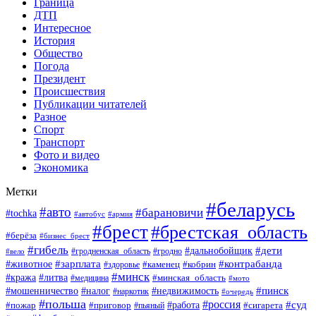
Граница
ДТП
Интересное
История
Общество
Погода
Президент
Происшествия
Публикации читателей
Разное
Спорт
Транспорт
Фото и видео
Экономика
Метки
#беларусь
#авто
#барановичи
#tochka
#автобус
#армия
#брест
#брестская_область
#берёза
#бизнес_брест
#гибель
#дети
#дальнобойщик
#гродно
#вело
#гродненская_область
#зарплата
#животное
#контрабанда
#каменец
#кобрин
#здоровье
#минск
#кража
#литва
#минская_область
#медицина
#мото
#мошенничество
#недвижимость
#пинск
#налог
#наркотик
#очередь
#польша
#россия
#работа
#суд
#пожар
#приговор
#пьяный
#сигарета