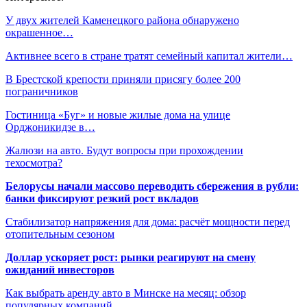
У двух жителей Каменецкого района обнаружено
окрашенное…
Активнее всего в стране тратят семейный капитал жители…
В Брестской крепости приняли присягу более 200
пограничников
Гостиница «Буг» и новые жилые дома на улице
Орджоникидзе в…
Жалюзи на авто. Будут вопросы при прохождении
техосмотра?
Белорусы начали массово переводить сбережения в рубли:
банки фиксируют резкий рост вкладов
Стабилизатор напряжения для дома: расчёт мощности перед
отопительным сезоном
Доллар ускоряет рост: рынки реагируют на смену
ожиданий инвесторов
Как выбрать аренду авто в Минске на месяц: обзор
популярных компаний