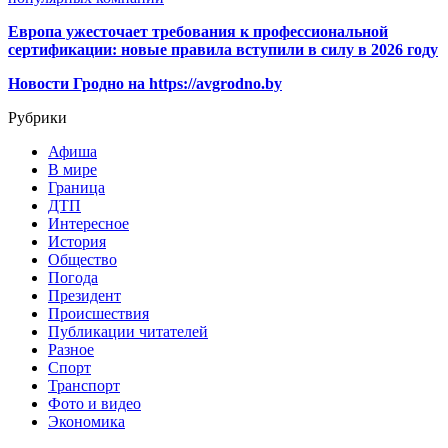
Европа ужесточает требования к профессиональной
сертификации: новые правила вступили в силу в 2026 году
Новости Гродно на https://avgrodno.by
Рубрики
Афиша
В мире
Граница
ДТП
Интересное
История
Общество
Погода
Президент
Происшествия
Публикации читателей
Разное
Спорт
Транспорт
Фото и видео
Экономика