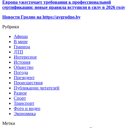
Европа ужесточает требования к профессиональной
сертификации: новые правила вступили в силу в 2026 году
Новости Гродно на https://avgrodno.by
Рубрики
Афиша
В мире
Граница
ДТП
Интересное
История
Общество
Погода
Президент
Происшествия
Публикации читателей
Разное
Спорт
Транспорт
Фото и видео
Экономика
Метки