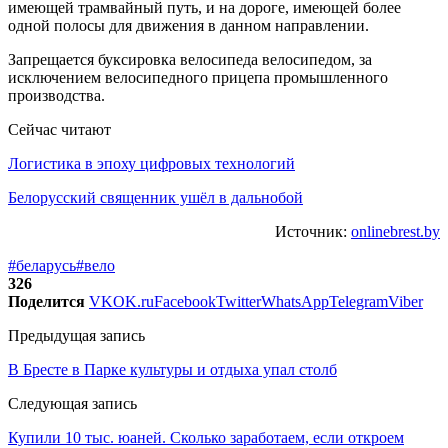
имеющей трамвайный путь, и на дороге, имеющей более
одной полосы для движения в данном направлении.
Запрещается буксировка велосипеда велосипедом, за
исключением велосипедного прицепа промышленного
производства.
Сейчас читают
Логистика в эпоху цифровых технологий
Белорусский священник ушёл в дальнобой
Источник:
onlinebrest.by
#беларусь
#вело
326
Поделится
VK
OK.ru
Facebook
Twitter
WhatsApp
Telegram
Viber
Предыдущая запись
В Бресте в Парке культуры и отдыха упал столб
Следующая запись
Купили 10 тыс. юаней. Сколько заработаем, если откроем