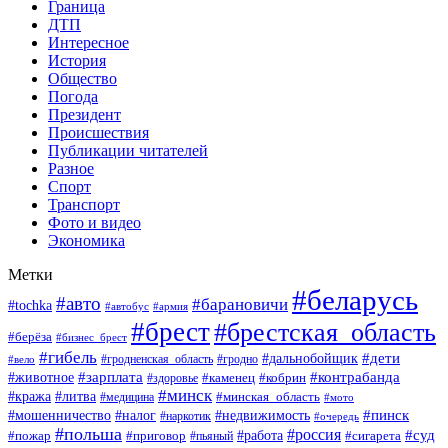
Граница
ДТП
Интересное
История
Общество
Погода
Президент
Происшествия
Публикации читателей
Разное
Спорт
Транспорт
Фото и видео
Экономика
Метки
#беларусь
#авто
#барановичи
#tochka
#автобус
#армия
#брест
#брестская_область
#берёза
#бизнес_брест
#гибель
#дети
#дальнобойщик
#гродно
#вело
#гродненская_область
#зарплата
#животное
#контрабанда
#каменец
#кобрин
#здоровье
#минск
#кража
#литва
#минская_область
#медицина
#мото
#мошенничество
#недвижимость
#пинск
#налог
#наркотик
#очередь
#польша
#россия
#работа
#суд
#пожар
#приговор
#пьяный
#сигарета