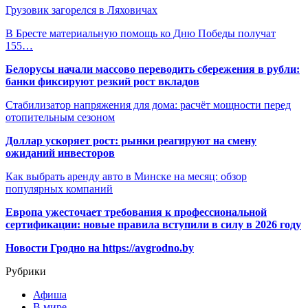
Грузовик загорелся в Ляховичах
В Бресте материальную помощь ко Дню Победы получат
155…
Белорусы начали массово переводить сбережения в рубли:
банки фиксируют резкий рост вкладов
Стабилизатор напряжения для дома: расчёт мощности перед
отопительным сезоном
Доллар ускоряет рост: рынки реагируют на смену
ожиданий инвесторов
Как выбрать аренду авто в Минске на месяц: обзор
популярных компаний
Европа ужесточает требования к профессиональной
сертификации: новые правила вступили в силу в 2026 году
Новости Гродно на https://avgrodno.by
Рубрики
Афиша
В мире