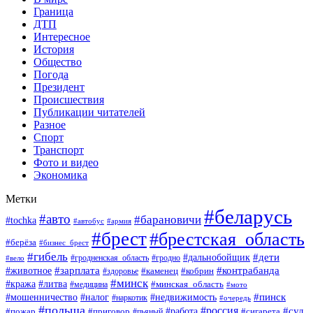
Граница
ДТП
Интересное
История
Общество
Погода
Президент
Происшествия
Публикации читателей
Разное
Спорт
Транспорт
Фото и видео
Экономика
Метки
#беларусь
#авто
#барановичи
#tochka
#автобус
#армия
#брест
#брестская_область
#берёза
#бизнес_брест
#гибель
#дети
#дальнобойщик
#гродно
#вело
#гродненская_область
#зарплата
#животное
#контрабанда
#каменец
#кобрин
#здоровье
#минск
#кража
#литва
#минская_область
#медицина
#мото
#мошенничество
#недвижимость
#пинск
#налог
#наркотик
#очередь
#польша
#россия
#работа
#суд
#пожар
#приговор
#пьяный
#сигарета