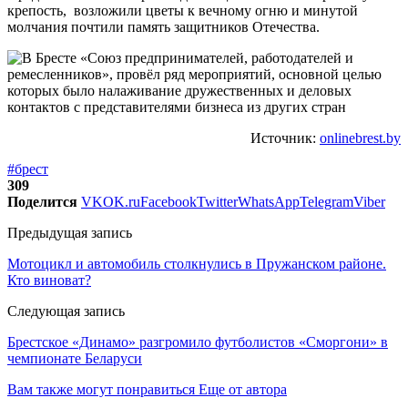
крепость, возложили цветы к вечному огню и минутой
молчания почтили память защитников Отечества.
Источник:
onlinebrest.by
#брест
309
Поделится
VK
OK.ru
Facebook
Twitter
WhatsApp
Telegram
Viber
Предыдущая запись
Мотоцикл и автомобиль столкнулись в Пружанском районе.
Кто виноват?
Следующая запись
Брестское «Динамо» разгромило футболистов «Сморгони» в
чемпионате Беларуси
Вам также могут понравиться
Еще от автора