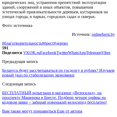
юридических лиц, устранения препятствий эксплуатации
зданий, сооружений и иных объектов, повышения
эстетической привлекательности деревьев, кустарников на
улицах города, в парках, городских садах и скверах.
Фото: источника
Источник:
onlinebrest.by
#благотворительность
#брест
#дерево
591
Поделится
VK
OK.ru
Facebook
Twitter
WhatsApp
Telegram
Viber
Предыдущая запись
Беларусь будет рассчитываться по госдолгу в рублях? Изучаем
новый указ по стабилизации экономики
Следующая запись
БЕСПЛАТНЫЙ розыгрыш в магазине «Велосклад», на
проспекте Машерова в Бресте. Подбери четыре цифры на
кодовом замке – забирай новенький велосипед бесплатно!
Вам также могут понравиться
Еще от автора