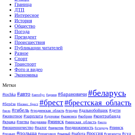
Граница
ДТП
Интересное
История
Общество
Погода
Президент
Происшествия
Публикации читателей
Разное
Спорт
Транспорт
Фото и видео
Экономика
Метки
#беларусь
#авто
#барановичи
#tochka
#автобус
#армия
#брест
#брестская_область
#берёза
#бизнес_брест
#гибель
#дети
#дальнобойщик
#гродно
#вело
#гродненская_область
#зарплата
#животное
#контрабанда
#каменец
#кобрин
#здоровье
#минск
#кража
#литва
#минская_область
#медицина
#мото
#мошенничество
#недвижимость
#пинск
#налог
#наркотик
#очередь
#польша
#россия
#работа
#суд
#пожар
#приговор
#пьяный
#сигарета