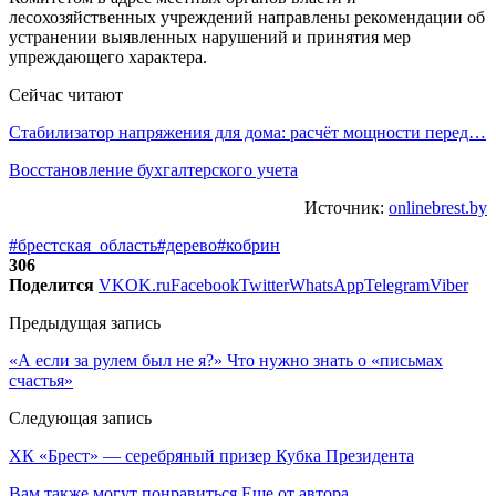
лесохозяйственных учреждений направлены рекомендации об
устранении выявленных нарушений и принятия мер
упреждающего характера.
Сейчас читают
Стабилизатор напряжения для дома: расчёт мощности перед…
Восстановление бухгалтерского учета
Источник:
onlinebrest.by
#брестская_область
#дерево
#кобрин
306
Поделится
VK
OK.ru
Facebook
Twitter
WhatsApp
Telegram
Viber
Предыдущая запись
«А если за рулем был не я?» Что нужно знать о «письмах
счастья»
Следующая запись
ХК «Брест» — серебряный призер Кубка Президента
Вам также могут понравиться
Еще от автора