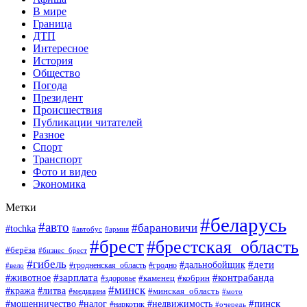
В мире
Граница
ДТП
Интересное
История
Общество
Погода
Президент
Происшествия
Публикации читателей
Разное
Спорт
Транспорт
Фото и видео
Экономика
Метки
#беларусь
#авто
#барановичи
#tochka
#автобус
#армия
#брест
#брестская_область
#берёза
#бизнес_брест
#гибель
#дети
#дальнобойщик
#гродно
#вело
#гродненская_область
#зарплата
#животное
#контрабанда
#каменец
#кобрин
#здоровье
#минск
#кража
#литва
#минская_область
#медицина
#мото
#мошенничество
#недвижимость
#пинск
#налог
#наркотик
#очередь