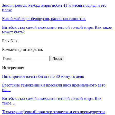
Земля греется. Рекорд жары побит 11-й месяц подряд, и это
плохо
Какой май ждет белорусов, рассказал синоптик
Витебск стал самой аномально теплой точкой мира. Как такое
может быть?
Prev
Next
Комментарии закрыты.
Интересное:
Пять причин начать бегать по 30 минут в день
Брестские таможенники пресекли ввоз премиального авто
по…
Витебск стал самой аномально теплой точкой мира. Как
такое…
Термотрансферный принтер этикеток и его преимущества