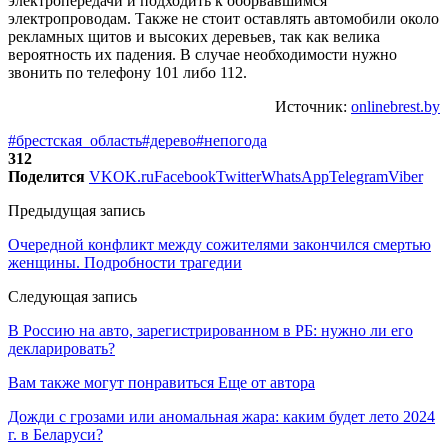
электропередачи и подходить к оборвавшимся
электропроводам. Также не стоит оставлять автомобили около
рекламных щитов и высоких деревьев, так как велика
вероятность их падения. В случае необходимости нужно
звонить по телефону 101 либо 112.
Источник:
onlinebrest.by
#брестская_область
#дерево
#непогода
312
Поделится
VK
OK.ru
Facebook
Twitter
WhatsApp
Telegram
Viber
Предыдущая запись
Очередной конфликт между сожителями закончился смертью
женщины. Подробности трагедии
Следующая запись
В Россию на авто, зарегистрированном в РБ: нужно ли его
декларировать?
Вам также могут понравиться
Еще от автора
Дожди с грозами или аномальная жара: каким будет лето 2024
г. в Беларуси?