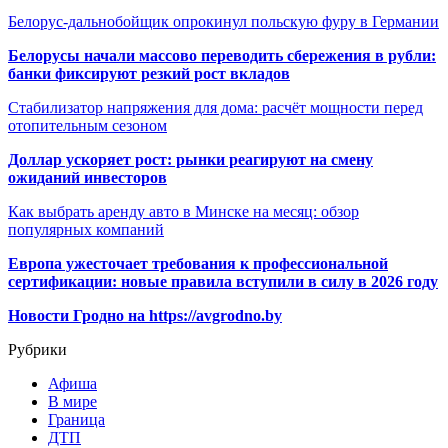
Белорус-дальнобойщик опрокинул польскую фуру в Германии
Белорусы начали массово переводить сбережения в рубли:
банки фиксируют резкий рост вкладов
Стабилизатор напряжения для дома: расчёт мощности перед
отопительным сезоном
Доллар ускоряет рост: рынки реагируют на смену
ожиданий инвесторов
Как выбрать аренду авто в Минске на месяц: обзор
популярных компаний
Европа ужесточает требования к профессиональной
сертификации: новые правила вступили в силу в 2026 году
Новости Гродно на https://avgrodno.by
Рубрики
Афиша
В мире
Граница
ДТП