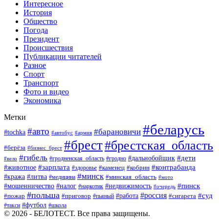
Интересное
История
Общество
Погода
Президент
Происшествия
Публикации читателей
Разное
Спорт
Транспорт
Фото и видео
Экономика
Метки
#беларусь
#авто
#барановичи
#tochka
#автобус
#армия
#брест
#брестская_область
#берёза
#бизнес_брест
#гибель
#дети
#дальнобойщик
#гродно
#вело
#гродненская_область
#зарплата
#животное
#контрабанда
#каменец
#кобрин
#здоровье
#минск
#кража
#литва
#минская_область
#медицина
#мото
#мошенничество
#недвижимость
#пинск
#налог
#наркотик
#очередь
#польша
#россия
#работа
#суд
#пожар
#приговор
#пьяный
#сигарета
#футбол
#школа
#такси
© 2026 - БЕЛОТЕСТ. Все права защищены.