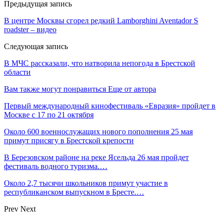
Предыдущая запись
В центре Москвы сгорел редкий Lamborghini Aventador S
roadster – видео
Следующая запись
В МЧС рассказали, что натворила непогода в Брестской
области
Вам также могут понравиться
Еще от автора
Первый международный кинофестиваль «Евразия» пройдет в
Москве с 17 по 21 октября
Около 600 военнослужащих нового пополнения 25 мая
примут присягу в Брестской крепости
В Березовском районе на реке Ясельда 26 мая пройдет
фестиваль водного туризма.…
Около 2,7 тысячи школьников примут участие в
республиканском выпускном в Бресте.…
Prev
Next