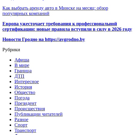
Как выбрать аренду авто в Минске на месяц: обзор
популярных компаний
Европа ужесточает требования к профессиональной
сертификации: новые правила вступили в силу в 2026 году
Новости Гродно на https://avgrodno.by
Рубрики
Афиша
В мире
Граница
ДТП
Интересное
История
Общество
Погода
Президент
Происшествия
Публикации читателей
Разное
Спорт
Транспорт