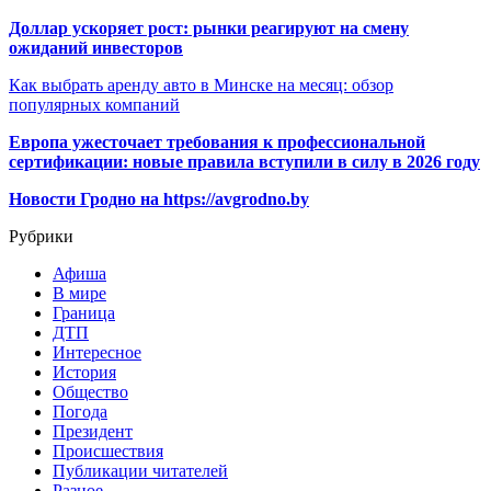
Доллар ускоряет рост: рынки реагируют на смену
ожиданий инвесторов
Как выбрать аренду авто в Минске на месяц: обзор
популярных компаний
Европа ужесточает требования к профессиональной
сертификации: новые правила вступили в силу в 2026 году
Новости Гродно на https://avgrodno.by
Рубрики
Афиша
В мире
Граница
ДТП
Интересное
История
Общество
Погода
Президент
Происшествия
Публикации читателей
Разное