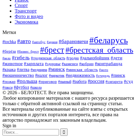
Спорт
Транспорт
Фото и видео
Экономика
Метки
#беларусь
#авто
#барановичи
#tochka
#автобус
#армия
#брест
#брестская_область
#берёза
#бизнес_брест
#гибель
#дети
#дальнобойщик
#гродно
#вело
#гродненская_область
#зарплата
#животное
#контрабанда
#каменец
#кобрин
#здоровье
#минск
#кража
#литва
#минская_область
#медицина
#мото
#мошенничество
#недвижимость
#пинск
#налог
#наркотик
#очередь
#польша
#россия
#работа
#суд
#пожар
#приговор
#пьяный
#сигарета
#футбол
#школа
#такси
© 2026 - БЕЛОТЕСТ. Все права защищены.
Любое копирование материалов с нашего ресурса разрешается
только с обратной активной ссылкой на страницу статьи.
Все материалы опубликованные на сайте взяты с открытых
источников и других порталов интернета, все права на
авторство принадлежат их законным владельцам.
Sign in