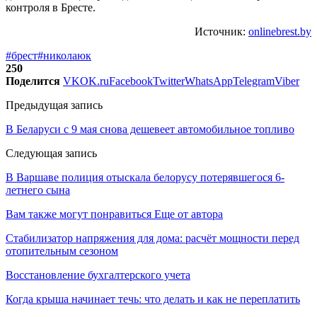
контроля в Бресте.
Источник:
onlinebrest.by
#брест
#николаюк
250
Поделится
VK
OK.ru
Facebook
Twitter
WhatsApp
Telegram
Viber
Предыдущая запись
В Беларуси с 9 мая снова дешевеет автомобильное топливо
Следующая запись
В Варшаве полиция отыскала белорусу потерявшегося 6-
летнего сына
Вам также могут понравиться
Еще от автора
Стабилизатор напряжения для дома: расчёт мощности перед
отопительным сезоном
Восстановление бухгалтерского учета
Когда крыша начинает течь: что делать и как не переплатить