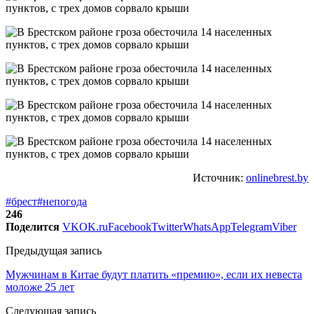
Источник:
onlinebrest.by
#брест
#непогода
246
Поделится
VK
OK.ru
Facebook
Twitter
WhatsApp
Telegram
Viber
Предыдущая запись
Мужчинам в Китае будут платить «премию», если их невеста
моложе 25 лет
Следующая запись