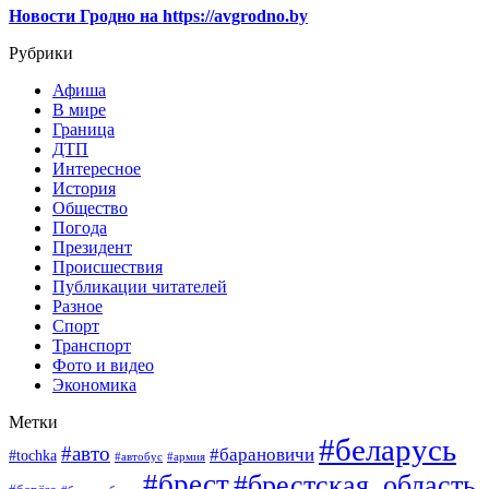
Новости Гродно на https://avgrodno.by
Рубрики
Афиша
В мире
Граница
ДТП
Интересное
История
Общество
Погода
Президент
Происшествия
Публикации читателей
Разное
Спорт
Транспорт
Фото и видео
Экономика
Метки
#беларусь
#авто
#барановичи
#tochka
#автобус
#армия
#брест
#брестская_область