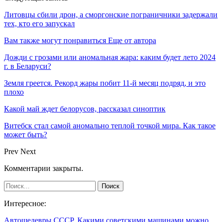
Литовцы сбили дрон, а сморгонские пограничники задержали
тех, кто его запускал
Вам также могут понравиться
Еще от автора
Дожди с грозами или аномальная жара: каким будет лето 2024
г. в Беларуси?
Земля греется. Рекорд жары побит 11-й месяц подряд, и это
плохо
Какой май ждет белорусов, рассказал синоптик
Витебск стал самой аномально теплой точкой мира. Как такое
может быть?
Prev
Next
Комментарии закрыты.
Интересное:
Автошедевры СССР. Какими советскими машинами можно…