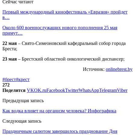
Сейчас читают
Первый международный кинофестиваль «Евразия» пройдет
в…
Около 600 военнослужащих нового пополнения 25 мая
примут…
22 мая
– Свято-Симеоновский кафедральный собор города
Бреста;
23 мая
– Брестский областной онкологический диспансер;
Источник:
onlinebrest.by
#брест
#крест
272
Поделится
VK
OK.ru
Facebook
Twitter
WhatsApp
Telegram
Viber
Предыдущая запись
Как водка влияет на организм человека? Инфографика
Следующая запись
Праздничным салютом завершилось празднование Дня