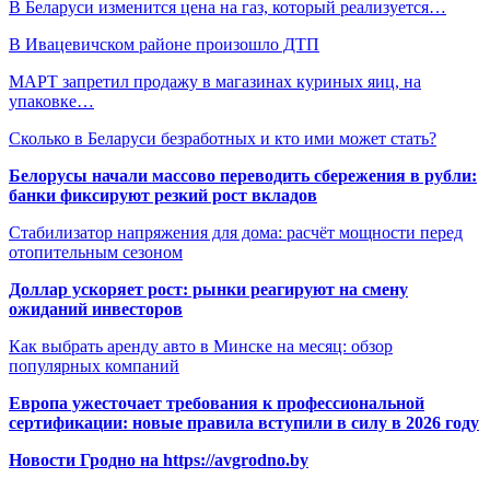
В Беларуси изменится цена на газ, который реализуется…
В Ивацевичском районе произошло ДТП
МАРТ запретил продажу в магазинах куриных яиц, на
упаковке…
Сколько в Беларуси безработных и кто ими может стать?
Белорусы начали массово переводить сбережения в рубли:
банки фиксируют резкий рост вкладов
Стабилизатор напряжения для дома: расчёт мощности перед
отопительным сезоном
Доллар ускоряет рост: рынки реагируют на смену
ожиданий инвесторов
Как выбрать аренду авто в Минске на месяц: обзор
популярных компаний
Европа ужесточает требования к профессиональной
сертификации: новые правила вступили в силу в 2026 году
Новости Гродно на https://avgrodno.by