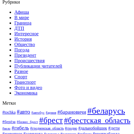
Рубрики
Афиша
В мире
Граница
ДТП
Интересное
История
Общество
Погода
Президент
Происшествия
Публикации читателей
Разное
Спорт
Транспорт
Фото и видео
Экономика
Метки
#беларусь
#авто
#барановичи
#tochka
#автобус
#армия
#брест
#брестская_область
#берёза
#бизнес_брест
#гибель
#дети
#дальнобойщик
#гродно
#вело
#гродненская_область
#зарплата
#животное
#контрабанда
#каменец
#кобрин