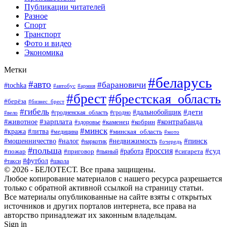
Публикации читателей
Разное
Спорт
Транспорт
Фото и видео
Экономика
Метки
#беларусь
#авто
#барановичи
#tochka
#автобус
#армия
#брест
#брестская_область
#берёза
#бизнес_брест
#гибель
#дети
#дальнобойщик
#гродно
#вело
#гродненская_область
#зарплата
#животное
#контрабанда
#каменец
#кобрин
#здоровье
#минск
#кража
#литва
#минская_область
#медицина
#мото
#мошенничество
#недвижимость
#пинск
#налог
#наркотик
#очередь
#польша
#россия
#работа
#суд
#пожар
#приговор
#пьяный
#сигарета
#футбол
#школа
#такси
© 2026 - БЕЛОТЕСТ. Все права защищены.
Любое копирование материалов с нашего ресурса разрешается
только с обратной активной ссылкой на страницу статьи.
Все материалы опубликованные на сайте взяты с открытых
источников и других порталов интернета, все права на
авторство принадлежат их законным владельцам.
Sign in