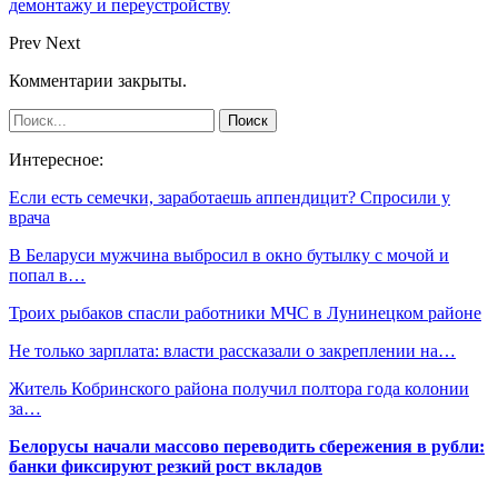
демонтажу и переустройству
Prev
Next
Комментарии закрыты.
Интересное:
Если есть семечки, заработаешь аппендицит? Спросили у
врача
В Беларуси мужчина выбросил в окно бутылку с мочой и
попал в…
Троих рыбаков спасли работники МЧС в Лунинецком районе
Не только зарплата: власти рассказали о закреплении на…
Житель Кобринского района получил полтора года колонии
за…
Белорусы начали массово переводить сбережения в рубли:
банки фиксируют резкий рост вкладов