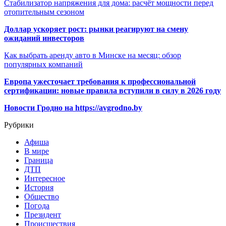
Стабилизатор напряжения для дома: расчёт мощности перед
отопительным сезоном
Доллар ускоряет рост: рынки реагируют на смену
ожиданий инвесторов
Как выбрать аренду авто в Минске на месяц: обзор
популярных компаний
Европа ужесточает требования к профессиональной
сертификации: новые правила вступили в силу в 2026 году
Новости Гродно на https://avgrodno.by
Рубрики
Афиша
В мире
Граница
ДТП
Интересное
История
Общество
Погода
Президент
Происшествия