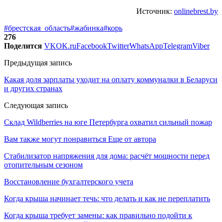
Источник:
onlinebrest.by
#брестская_область
#жабинка
#корь
276
Поделится
VK
OK.ru
Facebook
Twitter
WhatsApp
Telegram
Viber
Предыдущая запись
Какая доля зарплаты уходит на оплату коммуналки в Беларуси
и других странах
Следующая запись
Склад Wildberries на юге Петербурга охватил сильный пожар
Вам также могут понравиться
Еще от автора
Стабилизатор напряжения для дома: расчёт мощности перед
отопительным сезоном
Восстановление бухгалтерского учета
Когда крыша начинает течь: что делать и как не переплатить
Когда крыша требует замены: как правильно подойти к