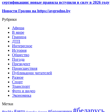
сертификации: новые правила вступили в силу в 2026 году
Новости Гродно на https://avgrodno.by
Рубрики
Афиша
В мире
Граница
ДТП
Интересное
История
Общество
Погода
Президент
Происшествия
Публикации читателей
Разное
Спорт
Транспорт
Фото и видео
Экономика
Метки
#беларусь
#авто
#барановичи
#tochka
#автобус
#армия