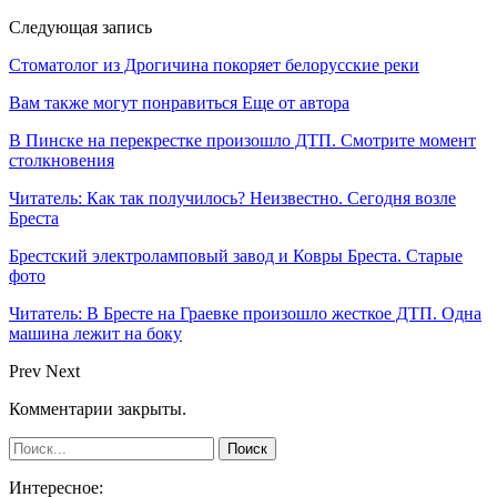
Следующая запись
Стоматолог из Дрогичина покоряет белорусские реки
Вам также могут понравиться
Еще от автора
В Пинске на перекрестке произошло ДТП. Смотрите момент
столкновения
Читатель: Как так получилось? Неизвестно. Сегодня возле
Бреста
Брестский электроламповый завод и Ковры Бреста. Старые
фото
Читатель: В Бресте на Граевке произошло жесткое ДТП. Одна
машина лежит на боку
Prev
Next
Комментарии закрыты.
Интересное: