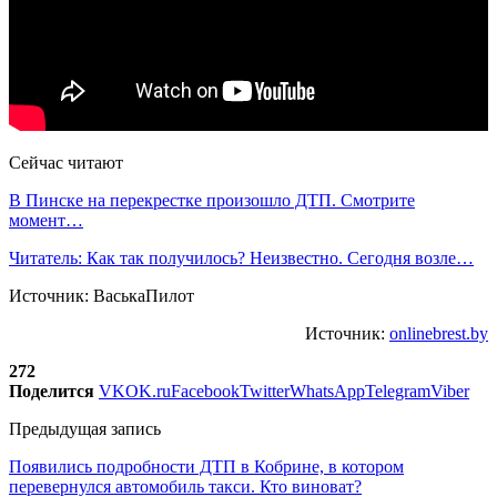
Сейчас читают
В Пинске на перекрестке произошло ДТП. Смотрите
момент…
Читатель: Как так получилось? Неизвестно. Сегодня возле…
Источник: ВаськаПилот
Источник:
onlinebrest.by
272
Поделится
VK
OK.ru
Facebook
Twitter
WhatsApp
Telegram
Viber
Предыдущая запись
Появились подробности ДТП в Кобрине, в котором
перевернулся автомобиль такси. Кто виноват?