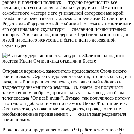
района и почетный полешук — трудно перечислить все
регалии, статусы и заслуги Ивана Супрунчика. Имя этого
самобытного мастера с его уникальной авторской манерой
резьбы по дереву известны далеко за пределами Столинщины.
Редко в какой деревне этой глубинки Полесья вы не встретите
его оригинальной скульптуры — сделанной исключительно
топором. А в своей родной деревне Теребличи мастер создал
музей народного искусства и быта и центр деревянной
скульптуры.
Открывая вернисаж, заместитель председателя Столинского
райисполкома Сергей Сидоревич отметил, что несколько дней
назад в райцентре прошел вечер, посвященный юбилею и
творчеству знаменитого земляка. "И, знаете, он получился
таким теплым, добрым, трогательным — как когда-то была
телепередача "От всей души". Думаю, так получилось потому,
что тепло и доброта исходят от самого Ивана Филипповича.
Эти качества, умноженные на мудрость, и рождают такие
необыкновенные произведения", — сказал зампредседателя
райисполкома.
В экспозиции представлено около 90 работ, в том числе 60