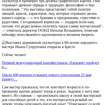
скульптур и примерно три десятка графических картин. Они
отражают древние обряды и традиции, философию и быт
полешуков. "Эта выставка представляет собой палитру
эмоций, красок, характеров, лиц, которые отражают жизнь
нашего народа — с его буднями и праздниками, горестями и
радостями. Сегодняшний вернисаж — подарок всем нам,
потому что редко можно получить такую гамму впечатлений",
— отметила директор ООКЦ Наталья Вольшинец, пожелав
юбиляру неиссякаемого вдохновения и желания творить.
Сейчас читают
Первый международный кинофестиваль «Евразия» пройдет
в…
Около 600 военнослужащих нового пополнения 25 мая
примут…
Сам мастер признался, что не чувствует возраста и по-
прежнему крепко держит топор в руках. Задумок у него еще
много. Но главная — организовать школу в своей мастерской
для способных детей и тех, кто интересуется резьбой по
дереву, чтобы передавать богатый опыт. "Приезжают со всей