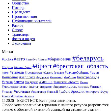
Общество
Погода
Президент
Происшествия
Публикации читателей
Разное
Спорт
Транспорт
Фото и видео
Экономика
Метки
#беларусь
#авто
#барановичи
#tochka
#автобус
#армия
#брест
#брестская_область
#берёза
#бизнес_брест
#гибель
#дети
#дальнобойщик
#гродно
#вело
#гродненская_область
#зарплата
#животное
#контрабанда
#каменец
#кобрин
#здоровье
#минск
#кража
#литва
#минская_область
#медицина
#мото
#мошенничество
#недвижимость
#пинск
#налог
#наркотик
#очередь
#польша
#россия
#работа
#суд
#пожар
#приговор
#пьяный
#сигарета
#футбол
#школа
#такси
© 2026 - БЕЛОТЕСТ. Все права защищены.
Любое копирование материалов с нашего ресурса разрешается
только с обратной активной ссылкой на страницу статьи.