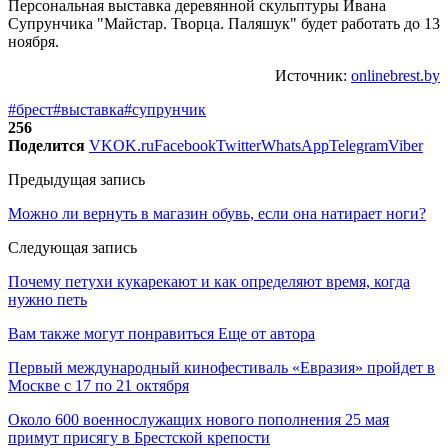
Персональная выставка деревянной скульптуры Ивана
Супрунчика "Майстар. Творца. Паляшук" будет работать до 13
ноября.
Источник:
onlinebrest.by
#брест
#выставка
#супрунчик
256
Поделится
VK
OK.ru
Facebook
Twitter
WhatsApp
Telegram
Viber
Предыдущая запись
Можно ли вернуть в магазин обувь, если она натирает ноги?
Следующая запись
Почему петухи кукарекают и как определяют время, когда
нужно петь
Вам также могут понравиться
Еще от автора
Первый международный кинофестиваль «Евразия» пройдет в
Москве с 17 по 21 октября
Около 600 военнослужащих нового пополнения 25 мая
примут присягу в Брестской крепости