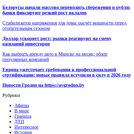
Белорусы начали массово переводить сбережения в рубли:
банки фиксируют резкий рост вкладов
Стабилизатор напряжения для дома: расчёт мощности перед
отопительным сезоном
Доллар ускоряет рост: рынки реагируют на смену
ожиданий инвесторов
Как выбрать аренду авто в Минске на месяц: обзор
популярных компаний
Европа ужесточает требования к профессиональной
сертификации: новые правила вступили в силу в 2026 году
Новости Гродно на https://avgrodno.by
Рубрики
Афиша
В мире
Граница
ДТП
Интересное
История