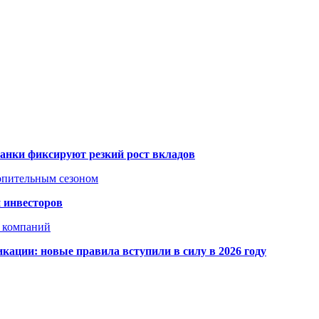
банки фиксируют резкий рост вкладов
топительным сезоном
 инвесторов
х компаний
кации: новые правила вступили в силу в 2026 году