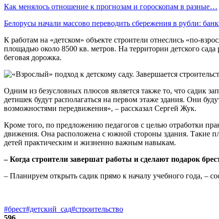
Как менялось отношение к прогнозам и гороскопам в разные…
Белорусы начали массово переводить сбережения в рубли: ба
К работам на «детском» объекте строители отнеслись «по-взро
площадью около 8500 кв. метров. На территории детского сада
беговая дорожка.
Одним из безусловных плюсов является также то, что садик за
детишек будут располагаться на первом этаже здания. Они бу
возможностями передвижения», – рассказал Сергей Жук.
Кроме того, по предложению педагогов с целью отработки пра
движения. Она расположена с южной стороны здания. Такие пл
детей практическим и жизненно важным навыкам.
– Когда строители завершат работы и сделают подарок бре
– Планируем открыть садик прямо к началу учебного года, – 
#брест
#детский_сад
#строительство
596