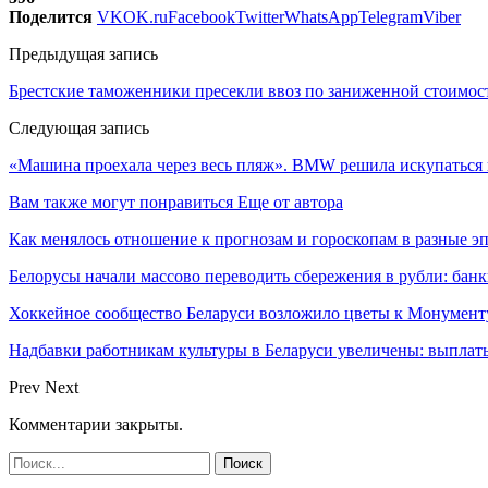
Поделится
VK
OK.ru
Facebook
Twitter
WhatsApp
Telegram
Viber
Предыдущая запись
Брестские таможенники пресекли ввоз по заниженной стоимост
Следующая запись
«Машина проехала через весь пляж». BMW решила искупаться 
Вам также могут понравиться
Еще от автора
Как менялось отношение к прогнозам и гороскопам в разные э
Белорусы начали массово переводить сбережения в рубли: ба
Хоккейное сообщество Беларуси возложило цветы к Монумен
Надбавки работникам культуры в Беларуси увеличены: выплаты
Prev
Next
Комментарии закрыты.