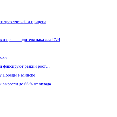
и трех тягачей и прицепа
в озере — водителя наказала ГАИ
похи
нки фиксируют резкий рост…
ту Победы в Минске
 выросли до 66 % от оклада