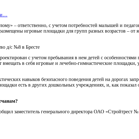
нки…
слому» – ответственно, с учетом потребностей малышей и педаго
 размещены игровые площадки для групп разных возрастов – от я
проектирован с учетом пребывания в нем детей с особенностями
дут вмещать в себя игровые и лечебно-гимнастические площадки
ктических навыков безопасного поведения детей на дорогах зап
ощадки есть в других дошкольных учреждениях, и, как показал 
стчанам?
сообщил заместитель генерального директора ОАО «Стройтрест № 