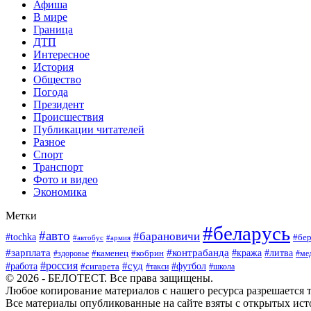
Афиша
В мире
Граница
ДТП
Интересное
История
Общество
Погода
Президент
Происшествия
Публикации читателей
Разное
Спорт
Транспорт
Фото и видео
Экономика
Метки
#беларусь
#авто
#барановичи
#tochka
#бер
#автобус
#армия
#зарплата
#контрабанда
#кража
#литва
#каменец
#кобрин
#ме
#здоровье
#россия
#работа
#суд
#футбол
#сигарета
#школа
#такси
© 2026 - БЕЛОТЕСТ. Все права защищены.
Любое копирование материалов с нашего ресурса разрешается т
Все материалы опубликованные на сайте взяты с открытых исто