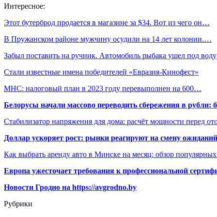
Интересное:
Этот бутерброд продается в магазине за $34. Вот из чего он…
В Пружанском районе мужчину осудили на 14 лет колонии.…
Забыл поставить на ручник. Автомобиль рыбака ушел под воду
Стали известные имена победителей «Евразия-Кинофест»
МНС: налоговый план в 2023 году перевыполнен на 600…
Белорусы начали массово переводить сбережения в рубли: 
Стабилизатор напряжения для дома: расчёт мощности перед о
Доллар ускоряет рост: рынки реагируют на смену ожиданий
Как выбрать аренду авто в Минске на месяц: обзор популярны
Европа ужесточает требования к профессиональной сертифи
Новости Гродно на https://avgrodno.by
Рубрики