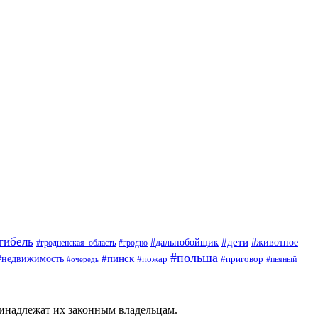
гибель
#дети
#животное
#дальнобойщик
#гродно
#гродненская_область
#польша
#недвижимость
#пинск
#пожар
#приговор
#пьяный
#очередь
ринадлежат их законным владельцам.