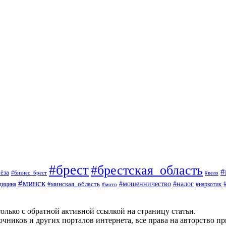
#брест
#брестская_область
#
ёза
#вело
#бизнес_брест
#минск
#мошенничество
#минская_область
#налог
дицина
#мото
#наркотик
олько с обратной активной ссылкой на страницу статьи.
чников и других порталов интернета, все права на авторство п