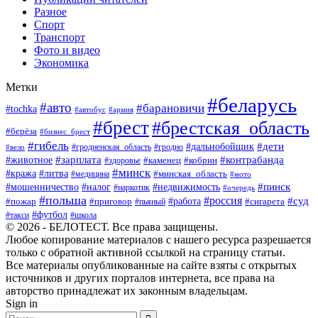
Разное
Спорт
Транспорт
Фото и видео
Экономика
Метки
#беларусь
#авто
#барановичи
#tochka
#автобус
#армия
#брест
#брестская_область
#берёза
#бизнес_брест
#гибель
#дети
#дальнобойщик
#гродно
#вело
#гродненская_область
#зарплата
#животное
#контрабанда
#каменец
#кобрин
#здоровье
#минск
#кража
#литва
#минская_область
#медицина
#мото
#мошенничество
#недвижимость
#пинск
#налог
#наркотик
#очередь
#польша
#россия
#работа
#суд
#пожар
#приговор
#пьяный
#сигарета
#футбол
#школа
#такси
© 2026 - БЕЛОТЕСТ. Все права защищены.
Любое копирование материалов с нашего ресурса разрешается
только с обратной активной ссылкой на страницу статьи.
Все материалы опубликованные на сайте взяты с открытых
источников и других порталов интернета, все права на
авторство принадлежат их законным владельцам.
Sign in