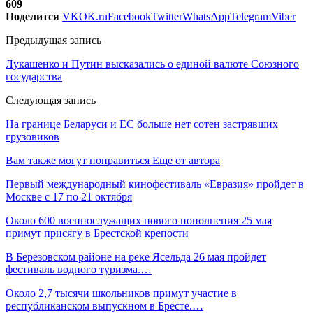
609
Поделится
VK
OK.ru
Facebook
Twitter
WhatsApp
Telegram
Viber
Предыдущая запись
Лукашенко и Путин высказались о единой валюте Союзного
государства
Следующая запись
На границе Беларуси и ЕС больше нет сотен застрявших
грузовиков
Вам также могут понравиться
Еще от автора
Первый международный кинофестиваль «Евразия» пройдет в
Москве с 17 по 21 октября
Около 600 военнослужащих нового пополнения 25 мая
примут присягу в Брестской крепости
В Березовском районе на реке Ясельда 26 мая пройдет
фестиваль водного туризма.…
Около 2,7 тысячи школьников примут участие в
республиканском выпускном в Бресте.…