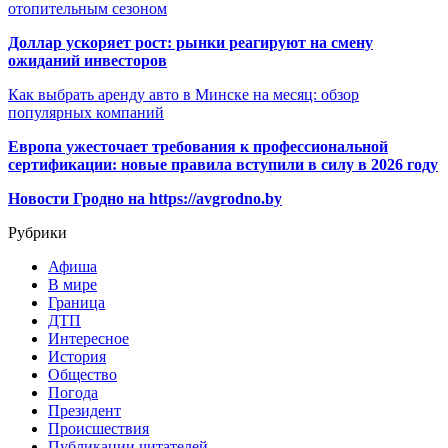
отопительным сезоном
Доллар ускоряет рост: рынки реагируют на смену
ожиданий инвесторов
Как выбрать аренду авто в Минске на месяц: обзор
популярных компаний
Европа ужесточает требования к профессиональной
сертификации: новые правила вступили в силу в 2026 году
Новости Гродно на https://avgrodno.by
Рубрики
Афиша
В мире
Граница
ДТП
Интересное
История
Общество
Погода
Президент
Происшествия
Публикации читателей