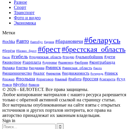
Разное
Спорт
Транспорт
Фото и видео
Экономика
Метки
#беларусь
#авто
#барановичи
#tochka
#автобус
#армия
#брест
#брестская_область
#берёза
#бизнес_брест
#гибель
#дети
#дальнобойщик
#гродно
#вело
#гродненская_область
#зарплата
#животное
#контрабанда
#каменец
#кобрин
#здоровье
#минск
#кража
#литва
#минская_область
#медицина
#мото
#мошенничество
#недвижимость
#пинск
#налог
#наркотик
#очередь
#польша
#россия
#работа
#суд
#пожар
#приговор
#пьяный
#сигарета
#футбол
#школа
#такси
© 2026 - БЕЛОТЕСТ. Все права защищены.
Любое копирование материалов с нашего ресурса разрешается
только с обратной активной ссылкой на страницу статьи.
Все материалы опубликованные на сайте взяты с открытых
источников и других порталов интернета, все права на
авторство принадлежат их законным владельцам.
Sign in