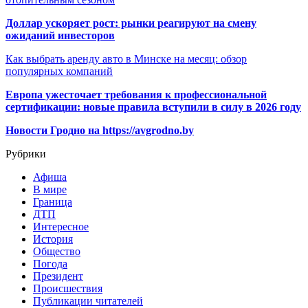
Доллар ускоряет рост: рынки реагируют на смену
ожиданий инвесторов
Как выбрать аренду авто в Минске на месяц: обзор
популярных компаний
Европа ужесточает требования к профессиональной
сертификации: новые правила вступили в силу в 2026 году
Новости Гродно на https://avgrodno.by
Рубрики
Афиша
В мире
Граница
ДТП
Интересное
История
Общество
Погода
Президент
Происшествия
Публикации читателей