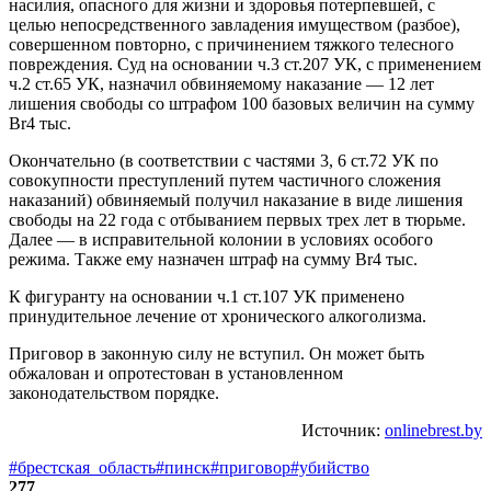
насилия, опасного для жизни и здоровья потерпевшей, с
целью непосредственного завладения имуществом (разбое),
совершенном повторно, с причинением тяжкого телесного
повреждения. Суд на основании ч.3 ст.207 УК, с применением
ч.2 ст.65 УК, назначил обвиняемому наказание — 12 лет
лишения свободы со штрафом 100 базовых величин на сумму
Br4 тыс.
Окончательно (в соответствии с частями 3, 6 ст.72 УК по
совокупности преступлений путем частичного сложения
наказаний) обвиняемый получил наказание в виде лишения
свободы на 22 года с отбыванием первых трех лет в тюрьме.
Далее — в исправительной колонии в условиях особого
режима. Также ему назначен штраф на сумму Br4 тыс.
К фигуранту на основании ч.1 ст.107 УК применено
принудительное лечение от хронического алкоголизма.
Приговор в законную силу не вступил. Он может быть
обжалован и опротестован в установленном
законодательством порядке.
Источник:
onlinebrest.by
#брестская_область
#пинск
#приговор
#убийство
277