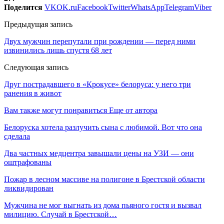
Поделится
VK
OK.ru
Facebook
Twitter
WhatsApp
Telegram
Viber
Предыдущая запись
Двух мужчин перепутали при рождении — перед ними
извинились лишь спустя 68 лет
Следующая запись
Друг пострадавшего в «Крокусе» белоруса: у него три
ранения в живот
Вам также могут понравиться
Еще от автора
Белоруска хотела разлучить сына с любимой. Вот что она
сделала
Два частных медцентра завышали цены на УЗИ — они
оштрафованы
Пожар в лесном массиве на полигоне в Брестской области
ликвидирован
Мужчина не мог выгнать из дома пьяного гостя и вызвал
милицию. Случай в Брестской…