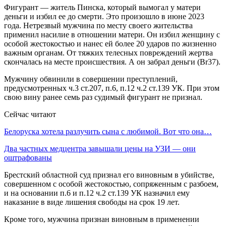
Фигурант — житель Пинска, который вымогал у матери
деньги и избил ее до смерти. Это произошло в июне 2023
года. Нетрезвый мужчина по месту своего жительства
применил насилие в отношении матери. Он избил женщину с
особой жестокостью и нанес ей более 20 ударов по жизненно
важным органам. От тяжких телесных повреждений жертва
скончалась на месте происшествия. А он забрал деньги (Br37).
Мужчину обвинили в совершении преступлений,
предусмотренных ч.3 ст.207, п.6, п.12 ч.2 ст.139 УК. При этом
свою вину ранее семь раз судимый фигурант не признал.
Сейчас читают
Белоруска хотела разлучить сына с любимой. Вот что она…
Два частных медцентра завышали цены на УЗИ — они
оштрафованы
Брестский областной суд признал его виновным в убийстве,
совершенном с особой жестокостью, сопряженным с разбоем,
и на основании п.6 и п.12 ч.2 ст.139 УК назначил ему
наказание в виде лишения свободы на срок 19 лет.
Кроме того, мужчина признан виновным в применении