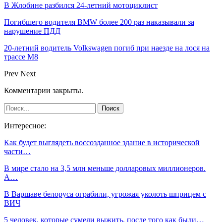
В Жлобине разбился 24-летний мотоциклист
Погибшего водителя BMW более 200 раз наказывали за
нарушение ПДД
20-летний водитель Volkswagen погиб при наезде на лося на
трассе М8
Prev
Next
Комментарии закрыты.
Интересное:
Как будет выглядеть воссозданное здание в исторической
части…
В мире стало на 3,5 млн меньше долларовых миллионеров.
А…
В Варшаве белоруса ограбили, угрожая уколоть шприцем с
ВИЧ
5 человек, которые сумели выжить, после того как были…