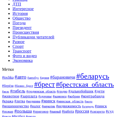
ДТП
Интересное
История
Общество
Погода
Президент
Происшествия
Публикации читателей
Разное
Спорт
Транспорт
Фото и видео
Экономика
Метки
#беларусь
#авто
#барановичи
#tochka
#автобус
#армия
#брест
#брестская_область
#берёза
#бизнес_брест
#гибель
#дети
#дальнобойщик
#гродно
#вело
#гродненская_область
#зарплата
#животное
#контрабанда
#каменец
#кобрин
#здоровье
#минск
#кража
#литва
#минская_область
#медицина
#мото
#мошенничество
#недвижимость
#пинск
#налог
#наркотик
#очередь
#польша
#россия
#работа
#суд
#пожар
#приговор
#пьяный
#сигарета
#футбол
#школа
#такси