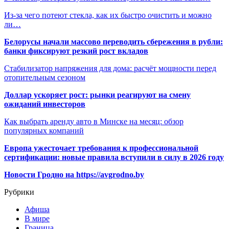
Из-за чего потеют стекла, как их быстро очистить и можно
ли…
Белорусы начали массово переводить сбережения в рубли:
банки фиксируют резкий рост вкладов
Стабилизатор напряжения для дома: расчёт мощности перед
отопительным сезоном
Доллар ускоряет рост: рынки реагируют на смену
ожиданий инвесторов
Как выбрать аренду авто в Минске на месяц: обзор
популярных компаний
Европа ужесточает требования к профессиональной
сертификации: новые правила вступили в силу в 2026 году
Новости Гродно на https://avgrodno.by
Рубрики
Афиша
В мире
Граница