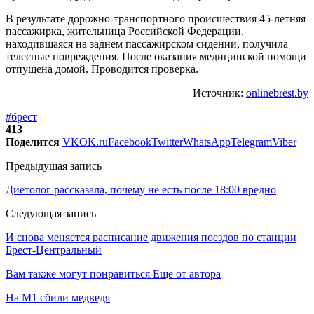
В результате дорожно-транспортного происшествия 45-летняя
пассажирка, жительница Российской Федерации,
находившаяся на заднем пассажирском сидении, получила
телесные повреждения. После оказания медицинской помощи
отпущена домой. Проводится проверка.
Источник:
onlinebrest.by
#брест
413
Поделится
VK
OK.ru
Facebook
Twitter
WhatsApp
Telegram
Viber
Предыдущая запись
Диетолог рассказала, почему не есть после 18:00 вредно
Следующая запись
И снова меняется расписание движения поездов по станции
Брест-Центральный
Вам также могут понравиться
Еще от автора
На М1 сбили медведя