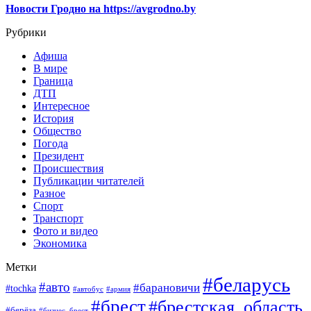
Новости Гродно на https://avgrodno.by
Рубрики
Афиша
В мире
Граница
ДТП
Интересное
История
Общество
Погода
Президент
Происшествия
Публикации читателей
Разное
Спорт
Транспорт
Фото и видео
Экономика
Метки
#беларусь
#авто
#барановичи
#tochka
#автобус
#армия
#брест
#брестская_область
#берёза
#бизнес_брест