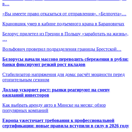
в…
«Вы имеете право отказаться от отправления». «Белпочта»…
Крановщик умер в кабине подъемного крана в Барановичах
Белорус прилетел из Греции в Польшу «заработать на жизнь»,
…
Вольфович проверил подразделения границы Брестской…
Белорусы начали массово переводить сбережения в рубли:
банки фиксируют резкий рост вкладов
Стабилизатор напряжения для дома: расчёт мощности перед
отопительным сезоном
Доллар ускоряет рост: рынки реагируют на смену
ожиданий инвесторов
Как выбрать аренду авто в Минске на месяц: обзор
популярных компаний
Европа ужесточает требования к профессиональной
сертификации: новые правила вступили в силу в 2026 году