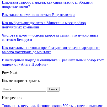
Циклевка старого паркета: как справиться с глубокими
повреждениями?
Вам также могут понравиться
Еще от автора
Как выбрать аренду авто в Минске на месяц: обзор
популярных компаний
Чистота в доме — основа здоровья семьи: что нужно знать
жителям Беларуси
Как натяжные потолки преобразуют интерьер квартиры: от
выбора материала до монтажа
Инженерный подход к облицовке: Сравнительный обзор трех
линеек от «Альта-Профиль»
Prev
Next
Комментарии закрыты.
Интересное:
Тюльпаны, петунии, бегонии: около 500 тыс. цветов высадят