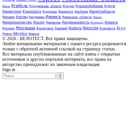
#гибель
#дети
#дальнобойщик
#гродно
#вело
#гродненская_область
#зарплата
#животное
#контрабанда
#каменец
#кобрин
#здоровье
#минск
#кража
#литва
#минская_область
#медицина
#мото
#мошенничество
#недвижимость
#пинск
#налог
#наркотик
#очередь
#польша
#россия
#работа
#суд
#пожар
#приговор
#пьяный
#сигарета
#футбол
#школа
#такси
© 2026 - БЕЛОТЕСТ. Все права защищены.
Любое копирование материалов с нашего ресурса разрешается
только с обратной активной ссылкой на страницу статьи.
Все материалы опубликованные на сайте взяты с открытых
источников и других порталов интернета, все права на
авторство принадлежат их законным владельцам.
Sign in