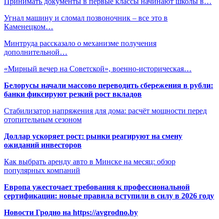
Принимать документы в первые классы начинают школы в…
Угнал машину и сломал позвоночник – все это в
Каменецком…
Минтруда рассказало о механизме получения
дополнительной…
«Мирный вечер на Советской», военно-историческая…
Белорусы начали массово переводить сбережения в рубли:
банки фиксируют резкий рост вкладов
Стабилизатор напряжения для дома: расчёт мощности перед
отопительным сезоном
Доллар ускоряет рост: рынки реагируют на смену
ожиданий инвесторов
Как выбрать аренду авто в Минске на месяц: обзор
популярных компаний
Европа ужесточает требования к профессиональной
сертификации: новые правила вступили в силу в 2026 году
Новости Гродно на https://avgrodno.by