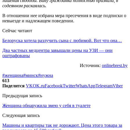
лишения свободы. Вину гражданка полностью признала, в
содеянном раскаялась.
В отношении нее избрана мера пресечения в виде подписки о
невыезде и надлежащем поведении.
Сейчас читают
Белоруска хотела разлучить сына с любимой. Вот что она…
Два частных медцентра завышали цены на УЗИ — они
оштрафованы
Источник:
onlinebrest.by
#женщина
#минск
#нужна
613
Поделится
VK
OK.ru
Facebook
Twitter
WhatsApp
Telegram
Viber
Предыдущая запись
Женщина обнаружила змею у себя в туалете
Следующая запись
Машины и квартиры так не дорожают. Цена этого товара за