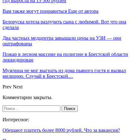
год выросла на 15 500 рублей
Вам также могут понравиться
Еще от автора
Белоруска хотела разлучить сына с любимой. Вот что она
сделала
Два частных медцентра завышали цены на УЗИ — они
оштрафованы
Пожар в лесном массиве на полигоне в Брестской области
ликвидирован
Мужчина не мог выгнать из дома пьяного гостя и вызвал
милицию. Случай в Брестской…
Prev
Next
Комментарии закрыты.
Интересное:
Обещают платить более 8000 рублей. Что за вакансия?