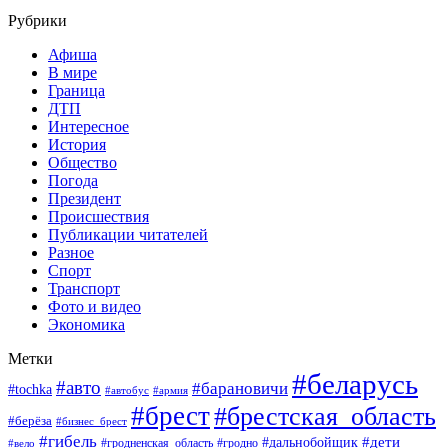
Рубрики
Афиша
В мире
Граница
ДТП
Интересное
История
Общество
Погода
Президент
Происшествия
Публикации читателей
Разное
Спорт
Транспорт
Фото и видео
Экономика
Метки
#беларусь
#авто
#барановичи
#tochka
#автобус
#армия
#брест
#брестская_область
#берёза
#бизнес_брест
#гибель
#дети
#дальнобойщик
#гродно
#вело
#гродненская_область