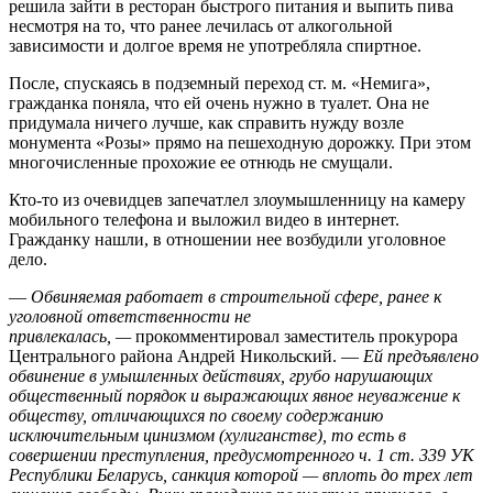
решила зайти в ресторан быстрого питания и выпить пива
несмотря на то, что ранее лечилась от алкогольной
зависимости и долгое время не употребляла спиртное.
После, спускаясь в подземный переход ст. м. «Немига»,
гражданка поняла, что ей очень нужно в туалет. Она не
придумала ничего лучше, как справить нужду возле
монумента «Розы» прямо на пешеходную дорожку. При этом
многочисленные прохожие ее отнюдь не смущали.
Кто-то из очевидцев запечатлел злоумышленницу на камеру
мобильного телефона и выложил видео в интернет.
Гражданку нашли, в отношении нее возбудили уголовное
дело.
—
Обвиняемая работает в строительной сфере, ранее к
уголовной ответственности не
привлекалась, —
прокомментировал заместитель прокурора
Центрального района Андрей Никольский. —
Ей предъявлено
обвинение в умышленных действиях, грубо нарушающих
общественный порядок и выражающих явное неуважение к
обществу, отличающихся по своему содержанию
исключительным цинизмом (хулиганстве), то есть в
совершении преступления, предусмотренного ч. 1 ст. 339 УК
Республики Беларусь, санкция которой — вплоть до трех лет