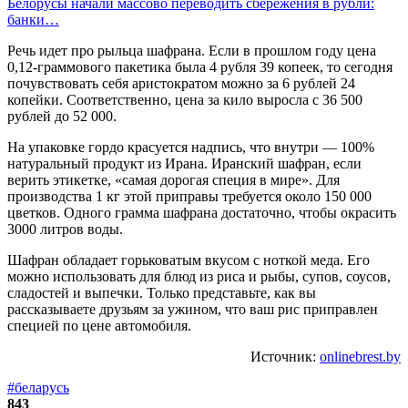
Белорусы начали массово переводить сбережения в рубли:
банки…
Речь идет про рыльца шафрана. Если в прошлом году цена
0,12-граммового пакетика была 4 рубля 39 копеек, то сегодня
почувствовать себя аристократом можно за 6 рублей 24
копейки. Соответственно, цена за кило выросла с 36 500
рублей до 52 000.
На упаковке гордо красуется надпись, что внутри — 100%
натуральный продукт из Ирана. Иранский шафран, если
верить этикетке, «самая дорогая специя в мире». Для
производства 1 кг этой приправы требуется около 150 000
цветков. Одного грамма шафрана достаточно, чтобы окрасить
3000 литров воды.
Шафран обладает горьковатым вкусом с ноткой меда. Его
можно использовать для блюд из риса и рыбы, супов, соусов,
сладостей и выпечки. Только представьте, как вы
рассказываете друзьям за ужином, что ваш рис приправлен
специей по цене автомобиля.
Источник:
onlinebrest.by
#беларусь
843