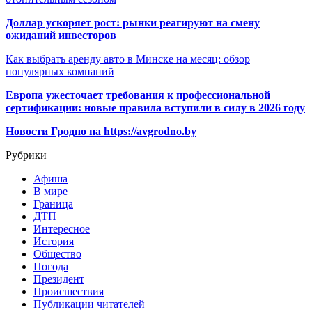
Доллар ускоряет рост: рынки реагируют на смену
ожиданий инвесторов
Как выбрать аренду авто в Минске на месяц: обзор
популярных компаний
Европа ужесточает требования к профессиональной
сертификации: новые правила вступили в силу в 2026 году
Новости Гродно на https://avgrodno.by
Рубрики
Афиша
В мире
Граница
ДТП
Интересное
История
Общество
Погода
Президент
Происшествия
Публикации читателей