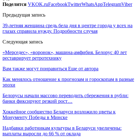
Поделится
VK
OK.ru
Facebook
Twitter
WhatsApp
Telegram
Viber
Предыдущая запись
39-летняя женщина средь бела дня в центре города у всех на
глазах справила нужду. Подробности случая
Следующая запись
«Мерседес», «воронок», машина-амфибия. Белорус 40 лет
реставрирует ретротехнику
Вам также могут понравиться
Еще от автора
Как менялось отношение к прогнозам и гороскопам в разные
эпохи
Белорусы начали массово переводить сбережения в рубли:
банки фиксируют резкий рост…
Хоккейное сообщество Беларуси возложило цветы к
Монументу Победы в Минске
Надбавки работникам культуры в Беларуси увеличены:
выплаты выросли до 66 % от оклада