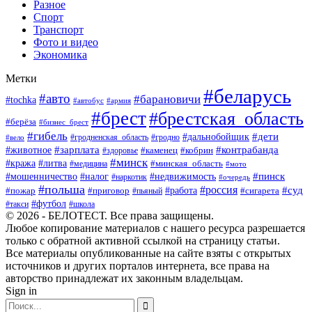
Разное
Спорт
Транспорт
Фото и видео
Экономика
Метки
#беларусь
#авто
#барановичи
#tochka
#автобус
#армия
#брест
#брестская_область
#берёза
#бизнес_брест
#гибель
#дети
#дальнобойщик
#гродно
#вело
#гродненская_область
#зарплата
#животное
#контрабанда
#каменец
#кобрин
#здоровье
#минск
#кража
#литва
#минская_область
#медицина
#мото
#мошенничество
#недвижимость
#пинск
#налог
#наркотик
#очередь
#польша
#россия
#работа
#суд
#пожар
#приговор
#пьяный
#сигарета
#футбол
#школа
#такси
© 2026 - БЕЛОТЕСТ. Все права защищены.
Любое копирование материалов с нашего ресурса разрешается
только с обратной активной ссылкой на страницу статьи.
Все материалы опубликованные на сайте взяты с открытых
источников и других порталов интернета, все права на
авторство принадлежат их законным владельцам.
Sign in