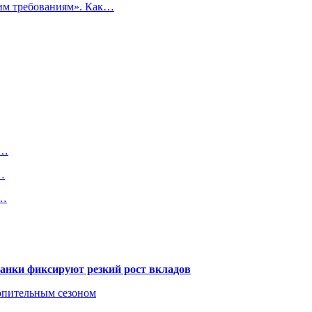
ким требованиям». Как…
т…
…
,…
банки фиксируют резкий рост вкладов
топительным сезоном