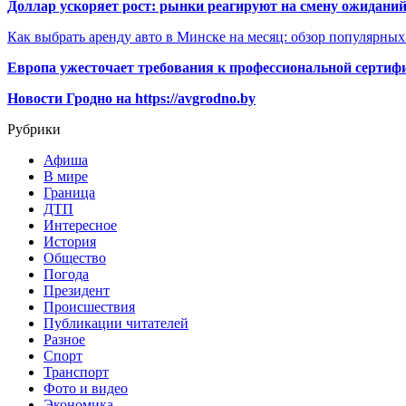
Доллар ускоряет рост: рынки реагируют на смену ожиданий
Как выбрать аренду авто в Минске на месяц: обзор популярны
Европа ужесточает требования к профессиональной сертифи
Новости Гродно на https://avgrodno.by
Рубрики
Афиша
В мире
Граница
ДТП
Интересное
История
Общество
Погода
Президент
Происшествия
Публикации читателей
Разное
Спорт
Транспорт
Фото и видео
Экономика