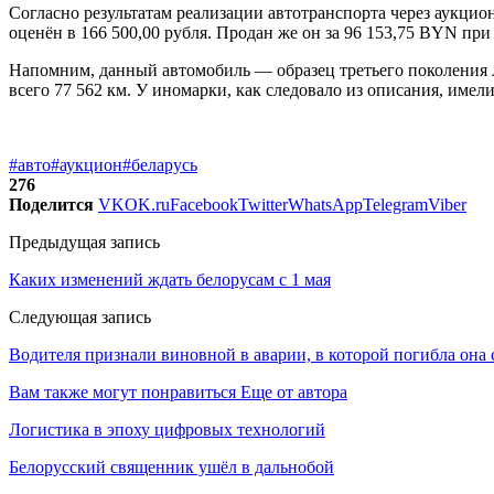
Согласно результатам реализации автотранспорта через аукцион
оценён в 166 500,00 рубля. Продан же он за 96 153,75 BYN при
Напомним, данный автомобиль — образец третьего поколения л
всего 77 562 км. У иномарки, как следовало из описания, име
#авто
#аукцион
#беларусь
276
Поделится
VK
OK.ru
Facebook
Twitter
WhatsApp
Telegram
Viber
Предыдущая запись
Каких изменений ждать белорусам с 1 мая
Следующая запись
Водителя признали виновной в аварии, в которой погибла она 
Вам также могут понравиться
Еще от автора
Логистика в эпоху цифровых технологий
Белорусский священник ушёл в дальнобой