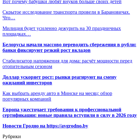
Вот почему бабушки любят внуков больше своих детей
Скрытое исследование транспорта провели в Барановичах.
Что…
Милиция будет усиленно дежурить на 30 праздничных
площадках…
Белорусы начали массово переводить сбережения в рубли:
банки фиксируют резкий рост вкладов
Стабилизатор напряжения для дома: расчёт мощности перед
отопительным сезоном
Доллар ускоряет рост: рынки реагируют на смену
ожиданий инвесторов
Как выбрать аренду авто в Минске на месяц: обзор
популярных компаний
Европа ужесточает требования к профессиональной
сертификации: новые правила вступили в силу в 2026 году
Новости Гродно на https://avgrodno.by
Рубрики