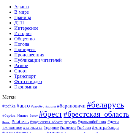
Афиша
В мире
Граница
ДТП
Интересное
История
Общество
Погода
Президент
Происшествия
Публикации читателей
Разное
Спорт
Транспорт
Фото и видео
Экономика
Метки
#беларусь
#авто
#барановичи
#tochka
#автобус
#армия
#брест
#брестская_область
#берёза
#бизнес_брест
#гибель
#дети
#дальнобойщик
#гродно
#вело
#гродненская_область
#зарплата
#животное
#контрабанда
#каменец
#кобрин
#здоровье
#минск
#кража