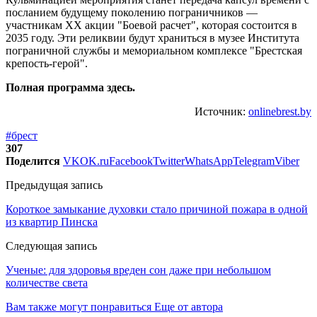
посланием будущему поколению пограничников —
участникам ХХ акции "Боевой расчет", которая состоится в
2035 году. Эти реликвии будут храниться в музее Института
пограничной службы и мемориальном комплексе "Брестская
крепость-герой".
Полная программа здесь.
Источник:
onlinebrest.by
#брест
307
Поделится
VK
OK.ru
Facebook
Twitter
WhatsApp
Telegram
Viber
Предыдущая запись
Короткое замыкание духовки стало причиной пожара в одной
из квартир Пинска
Следующая запись
Ученые: для здоровья вреден сон даже при небольшом
количестве света
Вам также могут понравиться
Еще от автора