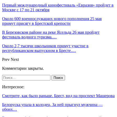
Первый международный кинофестиваль «Евразия» пройдет в
Москве с 17 по 21 октября
Около 600 военнослужащих нового пополнения 25 мая
примут присягу в Брестской крепости
В Березовском районе на реке Ясельда 26 мая пройдет
фестиваль водного туризма.…
Около 2,7 тысячи школьников примут участие в
республиканском выпускном в Бресте.…
Prev
Next
Комментарии закрыты.
Интересное:
Смотрите, как было раньше. Брест, вид на проспект Машерова
Белоруска упала в колодец. За ней прыгнул мужчина —
обоих…