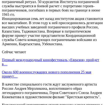
пограничный ритуал. 50 курсантов Института пограничной
службы выстроятся в боевой расчет с портретами героев-
пограничников, погибших в первых боях на границе в июне
1941-го.
Инициированная семь лет назад институтом акция становится
все масштабнее. В этом году к ней присоединились делегации
высших учебных заведений пограничного профиля России,
Казахстана, Таджикистана. Впервые в патриотическом
форуме примут участие представители Координационной
службы Совета командующих пограничными войсками из
Армении, Кыргызстана, Узбекистана.
Сейчас читают
Первый международный кинофестиваль «Евразия» пройдет
в…
Около 600 военнослужащих нового пополнения 25 мая
примут…
В качестве специального гостя ждут заслуженного артиста
России Андрея Мерзликина, воплотившего образ
легендарного пограничника, Героя Советского Союза Андрея
Кижеватова в художественном фильме "Брестская крепость".
Кульминацией мероприятия станет передача капсул времени с