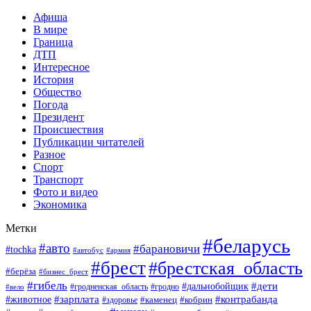
Афиша
В мире
Граница
ДТП
Интересное
История
Общество
Погода
Президент
Происшествия
Публикации читателей
Разное
Спорт
Транспорт
Фото и видео
Экономика
Метки
#беларусь
#авто
#барановичи
#tochka
#автобус
#армия
#брест
#брестская_область
#берёза
#бизнес_брест
#гибель
#дети
#дальнобойщик
#гродно
#вело
#гродненская_область
#зарплата
#животное
#контрабанда
#каменец
#кобрин
#здоровье