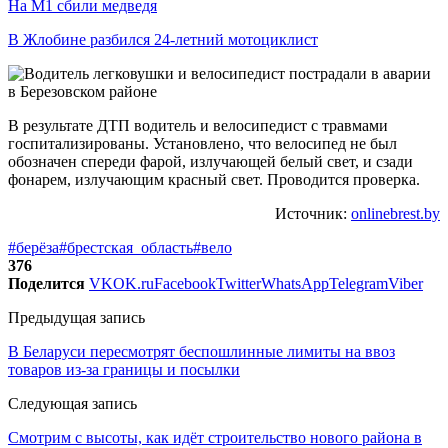
На М1 сбили медведя
В Жлобине разбился 24-летний мотоциклист
В результате ДТП водитель и велосипедист с травмами
госпитализированы. Установлено, что велосипед не был
обозначен спереди фарой, излучающей белый свет, и сзади
фонарем, излучающим красный свет. Проводится проверка.
Источник:
onlinebrest.by
#берёза
#брестская_область
#вело
376
Поделится
VK
OK.ru
Facebook
Twitter
WhatsApp
Telegram
Viber
Предыдущая запись
В Беларуси пересмотрят беспошлинные лимиты на ввоз
товаров из-за границы и посылки
Следующая запись
Смотрим с высоты, как идёт строительство нового района в