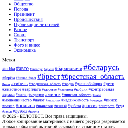
Общество
Погода
Президент
Происшествия
Публикации читателей
Разное
Спорт
Транспорт
Фото и видео
Экономика
Метки
#беларусь
#авто
#барановичи
#tochka
#автобус
#армия
#брест
#брестская_область
#берёза
#бизнес_брест
#гибель
#дети
#дальнобойщик
#гродно
#вело
#гродненская_область
#зарплата
#животное
#контрабанда
#каменец
#кобрин
#здоровье
#минск
#кража
#литва
#минская_область
#медицина
#мото
#мошенничество
#недвижимость
#пинск
#налог
#наркотик
#очередь
#польша
#россия
#работа
#суд
#пожар
#приговор
#пьяный
#сигарета
#футбол
#школа
#такси
© 2026 - БЕЛОТЕСТ. Все права защищены.
Любое копирование материалов с нашего ресурса разрешается
только с обратной активной ссылкой на страницу статьи.