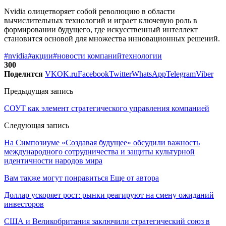
Nvidia олицетворяет собой революцию в области
вычислительных технологий и играет ключевую роль в
формировании будущего, где искусственный интеллект
становится основой для множества инновационных решений.
#nvidia
#акции
#новости компаний
технологии
300
Поделится
VK
OK.ru
Facebook
Twitter
WhatsApp
Telegram
Viber
Предыдущая запись
СОУТ как элемент стратегического управления компанией
Следующая запись
На Симпозиуме «Создавая будущее» обсудили важность
международного сотрудничества и защиты культурной
идентичности народов мира
Вам также могут понравиться
Еще от автора
Доллар ускоряет рост: рынки реагируют на смену ожиданий
инвесторов
США и Великобритания заключили стратегический союз в