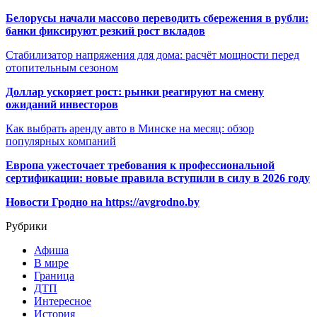
Белорусы начали массово переводить сбережения в рубли:
банки фиксируют резкий рост вкладов
Стабилизатор напряжения для дома: расчёт мощности перед
отопительным сезоном
Доллар ускоряет рост: рынки реагируют на смену
ожиданий инвесторов
Как выбрать аренду авто в Минске на месяц: обзор
популярных компаний
Европа ужесточает требования к профессиональной
сертификации: новые правила вступили в силу в 2026 году
Новости Гродно на https://avgrodno.by
Рубрики
Афиша
В мире
Граница
ДТП
Интересное
История