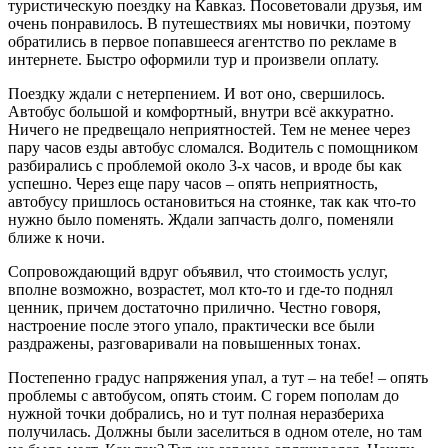
туристическую поездку на Кавказ. Посоветовали друзья, им
очень понравилось. В путешествиях мы новички, поэтому
обратились в первое попавшееся агентство по рекламе в
интернете. Быстро оформили тур и произвели оплату.
Поездку ждали с нетерпением. И вот оно, свершилось.
Автобус большой и комфортный, внутри всё аккуратно.
Ничего не предвещало неприятностей. Тем не менее через
пару часов езды автобус сломался. Водитель с помощником
разбирались с проблемой около 3-х часов, и вроде бы как
успешно. Через еще пару часов – опять неприятность,
автобусу пришлось остановиться на стоянке, так как что-то
нужно было поменять. Ждали запчасть долго, поменяли
ближе к ночи.
Сопровождающий вдруг объявил, что стоимость услуг,
вполне возможно, возрастет, мол кто-то и где-то поднял
ценник, причем достаточно прилично. Честно говоря,
настроение после этого упало, практически все были
раздражены, разговаривали на повышенных тонах.
Постепенно градус напряжения упал, а тут – на тебе! – опять
проблемы с автобусом, опять стоим. С горем пополам до
нужной точки добрались, но и тут полная неразбериха
получилась. Должны были заселиться в одном отеле, но там