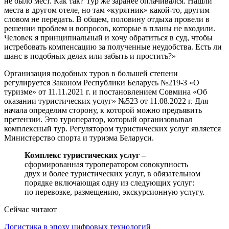
не было мест. Как так? Тур же заранее оплачивался. Нашли
места в другом отеле, но там «курятник» какой-то, другим
словом не передать. В общем, половину отдыха провели в
решении проблем и вопросов, которые в планы не входили.
Человек я принципиальный и хочу обратиться в суд, чтобы
истребовать компенсацию за полученные неудобства. Есть ли
шанс в подобных делах или забыть и простить?»
Организация подобных туров в большей степени
регулируется Законом Республики Беларусь №219-З «О
туризме» от 11.11.2021 г. и постановлением Совмина «Об
оказании туристических услуг» №523 от 11.08.2022 г. Для
начала определим сторону, к которой можно предъявить
претензии. Это туроператор, который организовывал
комплексный тур. Регулятором туристических услуг является
Министерство спорта и туризма Беларуси.
Комплекс туристических услуг
–
сформированная туроператором совокупность
двух и более туристических услуг, в обязательном
порядке включающая одну из следующих услуг:
по перевозке, размещению, экскурсионную услугу.
Сейчас читают
Логистика в эпоху цифровых технологий