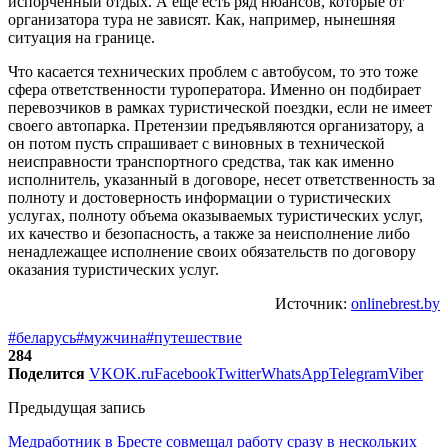
испорченный отдых. А еще есть ряд нюансов, которые от
организатора тура не зависят. Как, например, нынешняя
ситуация на границе.
Что касается технических проблем с автобусом, то это тоже
сфера ответственности туроператора. Именно он подбирает
перевозчиков в рамках туристической поездки, если не имеет
своего автопарка. Претензии предъявляются организатору, а
он потом пусть спрашивает с виновных в технической
неисправности транспортного средства, так как именно
исполнитель, указанный в договоре, несет ответственность за
полноту и достоверность информации о туристических
услугах, полноту объема оказываемых туристических услуг,
их качество и безопасность, а также за неисполнение либо
ненадлежащее исполнение своих обязательств по договору
оказания туристических услуг.
Источник:
onlinebrest.by
#беларусь
#мужчина
#путешествие
284
Поделится
VK
OK.ru
Facebook
Twitter
WhatsApp
Telegram
Viber
Предыдущая запись
Медработник в Бресте совмещал работу сразу в нескольких