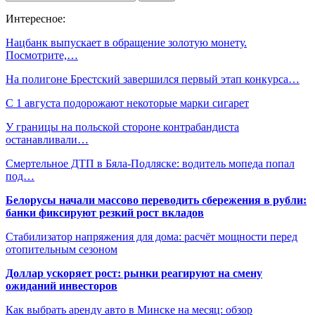
Интересное:
Нацбанк выпускает в обращение золотую монету.
Посмотрите,…
На полигоне Брестский завершился первый этап конкурса…
С 1 августа подорожают некоторые марки сигарет
У границы на польской стороне контрабандиста
останавливали…
Смертельное ДТП в Бяла-Подляске: водитель мопеда попал
под…
Белорусы начали массово переводить сбережения в рубли:
банки фиксируют резкий рост вкладов
Стабилизатор напряжения для дома: расчёт мощности перед
отопительным сезоном
Доллар ускоряет рост: рынки реагируют на смену
ожиданий инвесторов
Как выбрать аренду авто в Минске на месяц: обзор