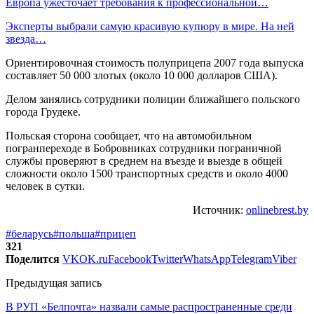
Европа ужесточает требования к профессиональной…
Эксперты выбрали самую красивую купюру в мире. На ней
звезда…
Ориентировочная стоимость полуприцепа 2007 года выпуска
составляет 50 000 злотых (около 10 000 долларов США).
Делом занялись сотрудники полиции ближайшего польского
города Грудеке.
Польская сторона сообщает, что на автомобильном
погранпереходе в Бобровниках сотрудники пограничной
службы проверяют в среднем на въезде и выезде в общей
сложности около 1500 транспортных средств и около 4000
человек в сутки.
Источник:
onlinebrest.by
#беларусь
#польша
#прицеп
321
Поделится
VK
OK.ru
Facebook
Twitter
WhatsApp
Telegram
Viber
Предыдущая запись
В РУП «Белпочта» назвали самые распространенные среди