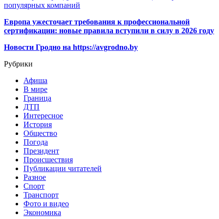
популярных компаний
Европа ужесточает требования к профессиональной
сертификации: новые правила вступили в силу в 2026 году
Новости Гродно на https://avgrodno.by
Рубрики
Афиша
В мире
Граница
ДТП
Интересное
История
Общество
Погода
Президент
Происшествия
Публикации читателей
Разное
Спорт
Транспорт
Фото и видео
Экономика