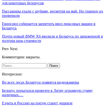
для некоторых белорусов
Пассажиры ехали с шубами, несмотря на май. На границе их
проверили
Евросоюз собирается запретить ввоз люксовых машин в
Беларусь
Почти новый BMW X6 ввозили в Беларусь по заниженной в
полтора раза стоимости
Prev
Next
Комментарии закрыты.
Интересное:
Во всех лесах Беларуси появятся видеокамеры
Белорус попытался провезти в Литву огромную сумму
наличных.…
Ездить в Россию на поезде станет дешевле