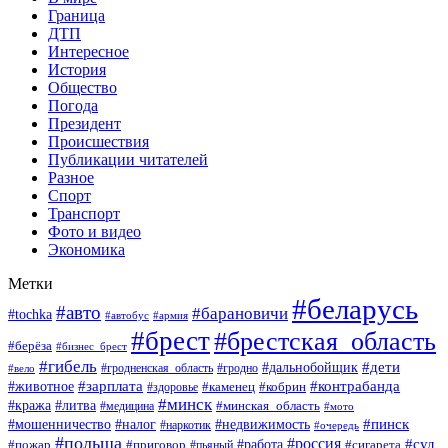
Граница
ДТП
Интересное
История
Общество
Погода
Президент
Происшествия
Публикации читателей
Разное
Спорт
Транспорт
Фото и видео
Экономика
Метки
#беларусь
#авто
#барановичи
#tochka
#автобус
#армия
#брест
#брестская_область
#берёза
#бизнес_брест
#гибель
#дети
#дальнобойщик
#гродно
#вело
#гродненская_область
#зарплата
#животное
#контрабанда
#каменец
#кобрин
#здоровье
#минск
#кража
#литва
#минская_область
#медицина
#мото
#мошенничество
#недвижимость
#пинск
#налог
#наркотик
#очередь
#польша
#россия
#работа
#суд
#пожар
#приговор
#пьяный
#сигарета