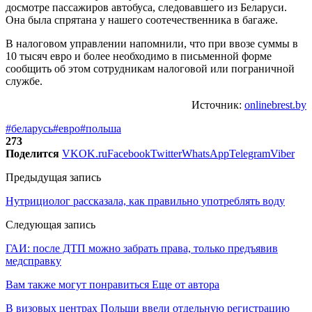
досмотре пассажиров автобуса, следовавшего из Беларуси.
Она была спрятана у нашего соотечественника в багаже.
В налоговом управлении напомнили, что при ввозе суммы в
10 тысяч евро и более необходимо в письменной форме
сообщить об этом сотрудникам налоговой или пограничной
службе.
Источник:
onlinebrest.by
#беларусь
#евро
#польша
273
Поделится
VK
OK.ru
Facebook
Twitter
WhatsApp
Telegram
Viber
Предыдущая запись
Нутрициолог рассказала, как правильно употреблять воду
Следующая запись
ГАИ: после ДТП можно забрать права, только предъявив
медсправку
Вам также могут понравиться
Еще от автора
В визовых центрах Польши ввели отдельную регистрацию