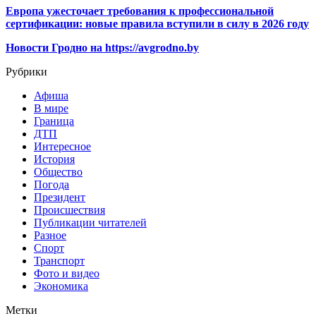
Европа ужесточает требования к профессиональной
сертификации: новые правила вступили в силу в 2026 году
Новости Гродно на https://avgrodno.by
Рубрики
Афиша
В мире
Граница
ДТП
Интересное
История
Общество
Погода
Президент
Происшествия
Публикации читателей
Разное
Спорт
Транспорт
Фото и видео
Экономика
Метки