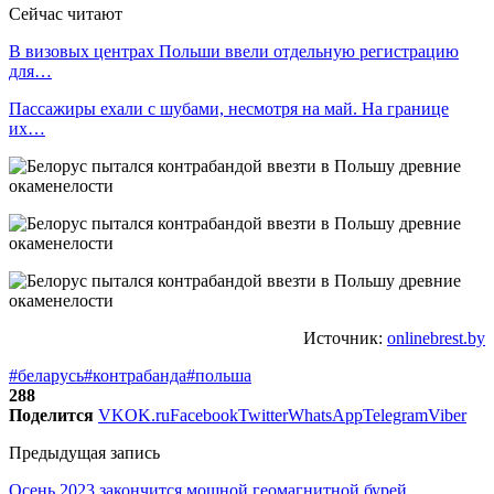
Сейчас читают
В визовых центрах Польши ввели отдельную регистрацию
для…
Пассажиры ехали с шубами, несмотря на май. На границе
их…
Источник:
onlinebrest.by
#беларусь
#контрабанда
#польша
288
Поделится
VK
OK.ru
Facebook
Twitter
WhatsApp
Telegram
Viber
Предыдущая запись
Осень 2023 закончится мощной геомагнитной бурей