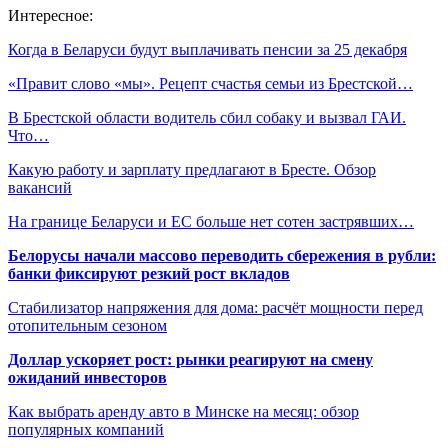
Интересное:
Когда в Беларуси будут выплачивать пенсии за 25 декабря
«Правит слово «мы». Рецепт счастья семьи из Брестской…
В Брестской области водитель сбил собаку и вызвал ГАИ.
Что…
Какую работу и зарплату предлагают в Бресте. Обзор
вакансий
На границе Беларуси и ЕС больше нет сотен застрявших…
Белорусы начали массово переводить сбережения в рубли:
банки фиксируют резкий рост вкладов
Стабилизатор напряжения для дома: расчёт мощности перед
отопительным сезоном
Доллар ускоряет рост: рынки реагируют на смену
ожиданий инвесторов
Как выбрать аренду авто в Минске на месяц: обзор
популярных компаний