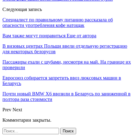
Следующая запись
Специалист по правильному питанию рассказала об
опасности употребления кофе натощак
Вам также могут понравиться
Еще от автора
В визовых центрах Польши ввели отдельную регистрацию
для некоторых белорусов
Пассажиры ехали с шубами, несмотря на май. На границе их
проверили
Евросоюз собирается запретить ввоз люксовых машин в
Беларусь
Почти новый BMW X6 ввозили в Беларусь по заниженной в
полтора раза стоимости
Prev
Next
Комментарии закрыты.