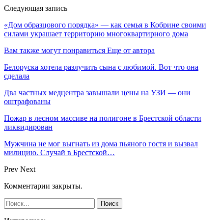
Следующая запись
«Дом образцового порядка» — как семья в Кобрине своими
силами украшает территорию многоквартирного дома
Вам также могут понравиться
Еще от автора
Белоруска хотела разлучить сына с любимой. Вот что она
сделала
Два частных медцентра завышали цены на УЗИ — они
оштрафованы
Пожар в лесном массиве на полигоне в Брестской области
ликвидирован
Мужчина не мог выгнать из дома пьяного гостя и вызвал
милицию. Случай в Брестской…
Prev
Next
Комментарии закрыты.