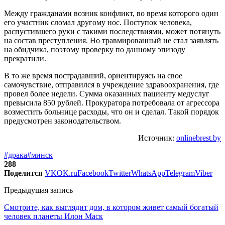
Между гражданами возник конфликт, во время которого один
его участник сломал другому нос. Поступок человека,
распустившего руки с такими последствиями, может потянуть
на состав преступления. Но травмированный не стал заявлять
на обидчика, поэтому проверку по данному эпизоду
прекратили.
В то же время пострадавший, ориентируясь на свое
самочувствие, отправился в учреждение здравоохранения, где
провел более недели. Сумма оказанных пациенту медуслуг
превысила 850 рублей. Прокуратора потребовала от агрессора
возместить больнице расходы, что он и сделал. Такой порядок
предусмотрен законодательством.
Источник:
onlinebrest.by
#драка
#минск
288
Поделится
VK
OK.ru
Facebook
Twitter
WhatsApp
Telegram
Viber
Предыдущая запись
Смотрите, как выглядит дом, в котором живет самый богатый
человек планеты Илон Маск