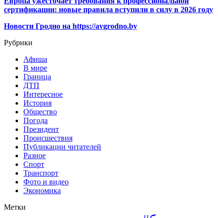
Европа ужесточает требования к профессиональной
сертификации: новые правила вступили в силу в 2026 году
Новости Гродно на https://avgrodno.by
Рубрики
Афиша
В мире
Граница
ДТП
Интересное
История
Общество
Погода
Президент
Происшествия
Публикации читателей
Разное
Спорт
Транспорт
Фото и видео
Экономика
Метки