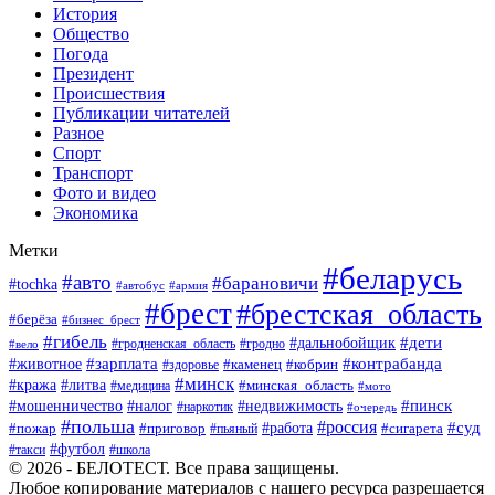
История
Общество
Погода
Президент
Происшествия
Публикации читателей
Разное
Спорт
Транспорт
Фото и видео
Экономика
Метки
#беларусь
#авто
#барановичи
#tochka
#автобус
#армия
#брест
#брестская_область
#берёза
#бизнес_брест
#гибель
#дети
#дальнобойщик
#гродно
#вело
#гродненская_область
#зарплата
#животное
#контрабанда
#каменец
#кобрин
#здоровье
#минск
#кража
#литва
#минская_область
#медицина
#мото
#мошенничество
#недвижимость
#пинск
#налог
#наркотик
#очередь
#польша
#россия
#работа
#суд
#пожар
#приговор
#пьяный
#сигарета
#футбол
#школа
#такси
© 2026 - БЕЛОТЕСТ. Все права защищены.
Любое копирование материалов с нашего ресурса разрешается