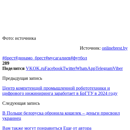
Фото: источника
Источник:
onlinebrest.by
#брест
#динамо_брест
#мусагалиев
#футбол
289
Поделится
VK
OK.ru
Facebook
Twitter
WhatsApp
Telegram
Viber
Предыдущая запись
Центр компетенций промышленной робототехники и
цифрового инжиниринга заработает в БрГТУ в 2024 году
Следующая запись
В Польше белоруска обронила кошелек – деньги присвоил
украинец
Вам также могут понравиться
Еще от автора