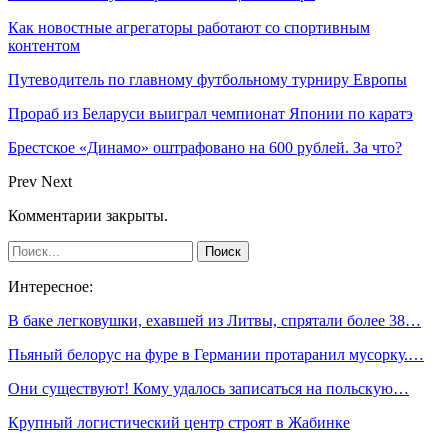
Как новостные агрегаторы работают со спортивным
контентом
Путеводитель по главному футбольному турниру Европы
Прораб из Беларуси выиграл чемпионат Японии по каратэ
Брестское «Динамо» оштрафовано на 600 рублей. За что?
Prev
Next
Комментарии закрыты.
Интересное:
В баке легковушки, ехавшей из Литвы, спрятали более 38…
Пьяный белорус на фуре в Германии протаранил мусорку.…
Они существуют! Кому удалось записаться на польскую…
Крупный логистический центр строят в Жабинке