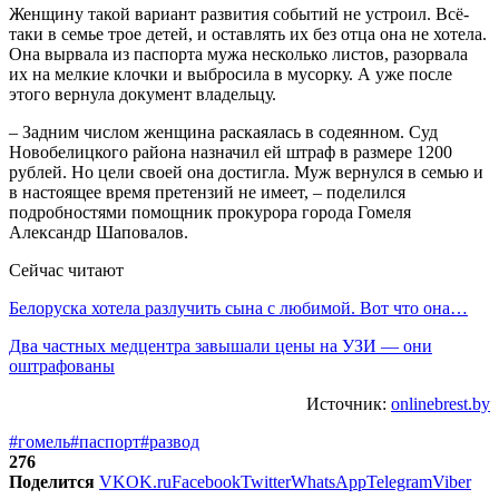
Женщину такой вариант развития событий не устроил. Всё-
таки в семье трое детей, и оставлять их без отца она не хотела.
Она вырвала из паспорта мужа несколько листов, разорвала
их на мелкие клочки и выбросила в мусорку. А уже после
этого вернула документ владельцу.
– Задним числом женщина раскаялась в содеянном. Суд
Новобелицкого района назначил ей штраф в размере 1200
рублей. Но цели своей она достигла. Муж вернулся в семью и
в настоящее время претензий не имеет, – поделился
подробностями помощник прокурора города Гомеля
Александр Шаповалов.
Сейчас читают
Белоруска хотела разлучить сына с любимой. Вот что она…
Два частных медцентра завышали цены на УЗИ — они
оштрафованы
Источник:
onlinebrest.by
#гомель
#паспорт
#развод
276
Поделится
VK
OK.ru
Facebook
Twitter
WhatsApp
Telegram
Viber