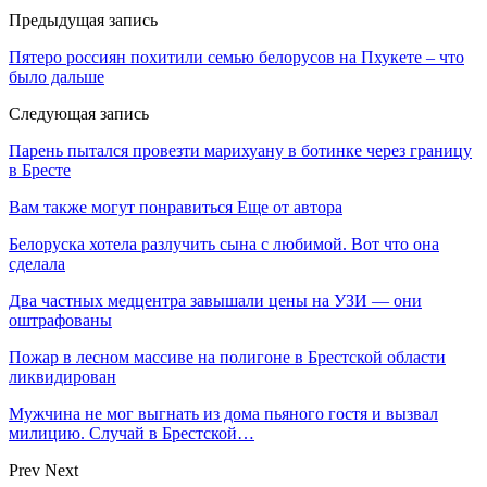
Предыдущая запись
Пятеро россиян похитили семью белорусов на Пхукете – что
было дальше
Следующая запись
Парень пытался провезти марихуану в ботинке через границу
в Бресте
Вам также могут понравиться
Еще от автора
Белоруска хотела разлучить сына с любимой. Вот что она
сделала
Два частных медцентра завышали цены на УЗИ — они
оштрафованы
Пожар в лесном массиве на полигоне в Брестской области
ликвидирован
Мужчина не мог выгнать из дома пьяного гостя и вызвал
милицию. Случай в Брестской…
Prev
Next