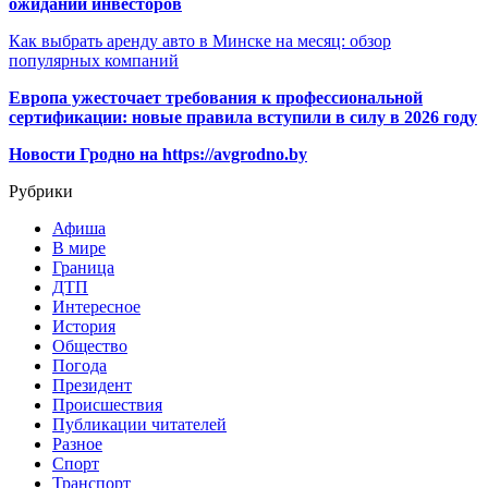
ожиданий инвесторов
Как выбрать аренду авто в Минске на месяц: обзор
популярных компаний
Европа ужесточает требования к профессиональной
сертификации: новые правила вступили в силу в 2026 году
Новости Гродно на https://avgrodno.by
Рубрики
Афиша
В мире
Граница
ДТП
Интересное
История
Общество
Погода
Президент
Происшествия
Публикации читателей
Разное
Спорт
Транспорт