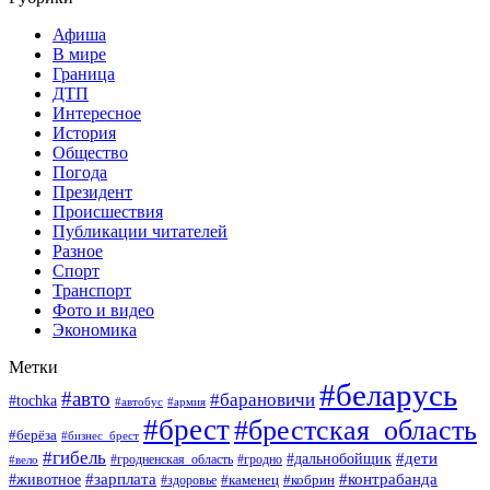
Афиша
В мире
Граница
ДТП
Интересное
История
Общество
Погода
Президент
Происшествия
Публикации читателей
Разное
Спорт
Транспорт
Фото и видео
Экономика
Метки
#беларусь
#авто
#барановичи
#tochka
#автобус
#армия
#брест
#брестская_область
#берёза
#бизнес_брест
#гибель
#дети
#дальнобойщик
#гродно
#вело
#гродненская_область
#зарплата
#животное
#контрабанда
#каменец
#кобрин
#здоровье