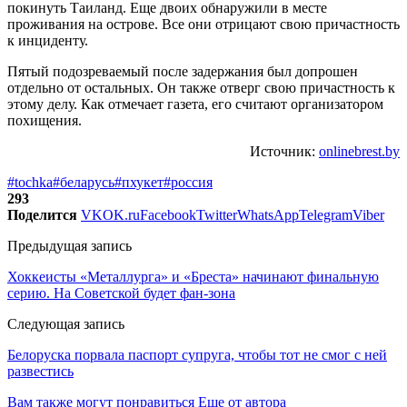
покинуть Таиланд. Еще двоих обнаружили в месте
проживания на острове. Все они отрицают свою причастность
к инциденту.
Пятый подозреваемый после задержания был допрошен
отдельно от остальных. Он также отверг свою причастность к
этому делу. Как отмечает газета, его считают организатором
похищения.
Источник:
onlinebrest.by
#tochka
#беларусь
#пхукет
#россия
293
Поделится
VK
OK.ru
Facebook
Twitter
WhatsApp
Telegram
Viber
Предыдущая запись
Хоккеисты «Металлурга» и «Бреста» начинают финальную
серию. На Советской будет фан-зона
Следующая запись
Белоруска порвала паспорт супруга, чтобы тот не смог с ней
развестись
Вам также могут понравиться
Еще от автора