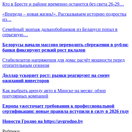
Кто в Бресте и районе временно останется без света 26-29…
«Впереди – новая жизнь!». Рассказываем историю подростка
из…
Семейный экипаж дальнобойщиков из Беларуси попал в
серьезную…
Белорусы начали массово переводить сбережения в рубли:
банки фиксируют резкий рост вкладов
Стабилизатор напряжения для дома: расчёт мощности перед
отопительным сезоном
Доллар ускоряет рост: рынки реагируют на смену
ожиданий инвесторов
Как выбрать аренду авто в Минске на месяц: обзор
популярных компаний
Европа ужесточает требования к профессиональной
сертификации: новые правила вступили в силу в 2026 году
Новости Гродно на https://avgrodno.by
Рубрики