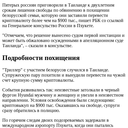
Пятерых россиян приговорили в Таиланде к двухлетним
срокам лишения свободы по обвинению в похищении
белорусской семьи, которую они заставили перевести
криптовалюту более чем на $900 тыс., пишет РБК со ссылкой
на Генеральное консульство России в Пхукете.
"Отмечаем, что решение вынесено судом первой инстанции и
может быть обжаловано осужденными в апелляционном суде
Таиланда", – сказали в консульстве.
Подробности похищения
"Триллер" с участием белорусов случился в Таиланде.
Супружескую пару похитили и вынудили перевести на чужой
счет крупную сумму криптовалюты.
События развивались так: неизвестные затолкали в черный
фургон Hyundai мужчину и женщину и увезли в неизвестном
направлении. Условия освобождения были следующими:
криптовыкуп на $900 тыс. Оказавшись на свободе, супруги
сразу обратились в полицию.
По горячим следам двоих подозреваемых задержали в
международном аэропорту Пхукета, когда они пытались