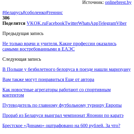
Источник:
onlinebrest.by
#беларусь
#соболенко
#теннис
306
Поделится
VK
OK.ru
Facebook
Twitter
WhatsApp
Telegram
Viber
Предыдущая запись
Не только врачи и учителя. Какие профессии оказались
самыми востребованными в ЕАЭС
Следующая запись
В Польше у безбилетного белоруса в поезде нашли марихуану
Вам также могут понравиться
Еще от автора
Как новостные агрегаторы работают со спортивным
контентом
Путеводитель по главному футбольному турниру Европы
Прораб из Беларуси выиграл чемпионат Японии по каратэ
Брестское «Динамо» оштрафовано на 600 рублей. За что?