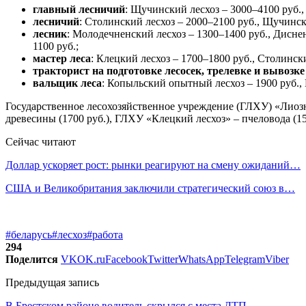
главный лесничий
: Щучинский лесхоз – 3000–4100 руб.,
лесничий
: Столинский лесхоз – 2000–2100 руб., Щучинск
лесник
: Молодечненский лесхоз – 1300–1400 руб., Диснен
1100 руб.;
мастер леса
: Клецкий лесхоз – 1700–1800 руб., Столинск
тракторист на подготовке лесосек, трелевке и вывозке
вальщик леса
: Копыльский опытный лесхоз – 1900 руб., 
Государственное лесохозяйственное учреждение (ГЛХУ) «Лиозн
древесины (1700 руб.), ГЛХУ «Клецкий лесхоз» – пчеловода (15
Сейчас читают
Доллар ускоряет рост: рынки реагируют на смену ожиданий…
США и Великобритания заключили стратегический союз в…
#беларусь
#лесхоз
#работа
294
Поделится
VK
OK.ru
Facebook
Twitter
WhatsApp
Telegram
Viber
Предыдущая запись
В Брестском районе водитель скрылся с места ДТП