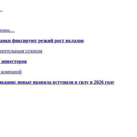
в…
троны…
банки фиксируют резкий рост вкладов
топительным сезоном
 инвесторов
х компаний
кации: новые правила вступили в силу в 2026 году