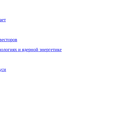
ает
весторов
ологиях и ядерной энергетике
уси