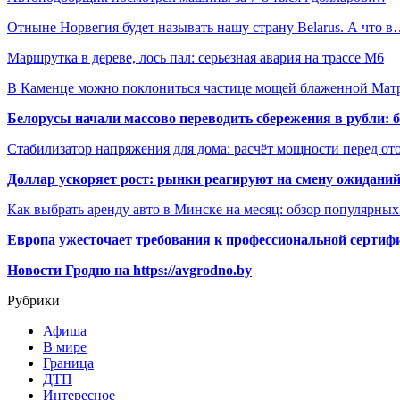
Отныне Норвегия будет называть нашу страну Belarus. А что 
Маршрутка в дереве, лось пал: серьезная авария на трассе М6
В Каменце можно поклониться частице мощей блаженной Ма
Белорусы начали массово переводить сбережения в рубли: 
Стабилизатор напряжения для дома: расчёт мощности перед о
Доллар ускоряет рост: рынки реагируют на смену ожиданий
Как выбрать аренду авто в Минске на месяц: обзор популярны
Европа ужесточает требования к профессиональной сертифи
Новости Гродно на https://avgrodno.by
Рубрики
Афиша
В мире
Граница
ДТП
Интересное