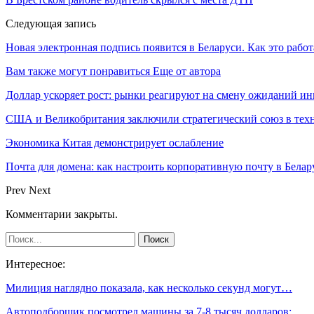
Следующая запись
Новая электронная подпись появится в Беларуси. Как это работ
Вам также могут понравиться
Еще от автора
Доллар ускоряет рост: рынки реагируют на смену ожиданий ин
США и Великобритания заключили стратегический союз в техн
Экономика Китая демонстрирует ослабление
Почта для домена: как настроить корпоративную почту в Белар
Prev
Next
Комментарии закрыты.
Интересное:
Милиция наглядно показала, как несколько секунд могут…
Автоподборщик посмотрел машины за 7-8 тысяч долларов:…