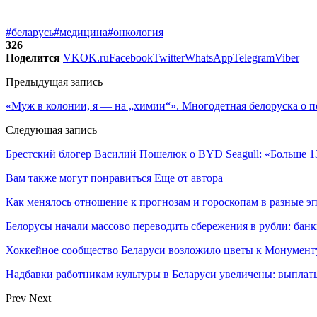
#беларусь
#медицина
#онкология
326
Поделится
VK
OK.ru
Facebook
Twitter
WhatsApp
Telegram
Viber
Предыдущая запись
«Муж в колонии, я — на „химии“». Многодетная белоруска о п
Следующая запись
Брестский блогер Василий Пошелюк о BYD Seagull: «Больше 130
Вам также могут понравиться
Еще от автора
Как менялось отношение к прогнозам и гороскопам в разные э
Белорусы начали массово переводить сбережения в рубли: ба
Хоккейное сообщество Беларуси возложило цветы к Монумен
Надбавки работникам культуры в Беларуси увеличены: выплаты
Prev
Next