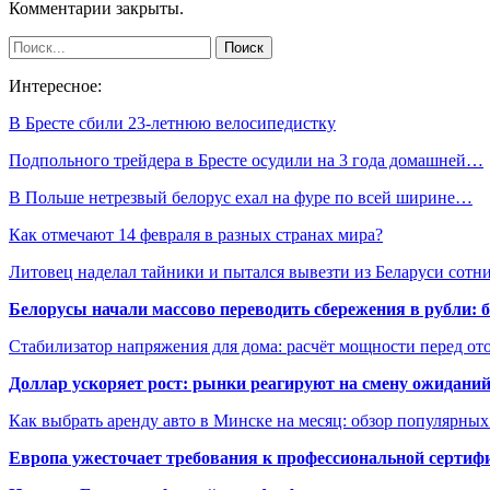
Комментарии закрыты.
Интересное:
В Бресте сбили 23-летнюю велосипедистку
Подпольного трейдера в Бресте осудили на 3 года домашней…
В Польше нетрезвый белорус ехал на фуре по всей ширине…
Как отмечают 14 февраля в разных странах мира?
Литовец наделал тайники и пытался вывезти из Беларуси сот
Белорусы начали массово переводить сбережения в рубли: 
Стабилизатор напряжения для дома: расчёт мощности перед о
Доллар ускоряет рост: рынки реагируют на смену ожиданий
Как выбрать аренду авто в Минске на месяц: обзор популярны
Европа ужесточает требования к профессиональной сертифи