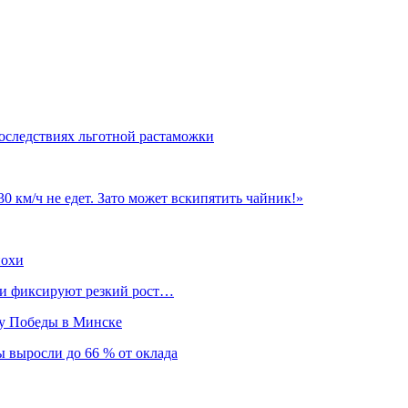
оследствиях льготной растаможки
 км/ч не едет. Зато может вскипятить чайник!»
похи
нки фиксируют резкий рост…
ту Победы в Минске
 выросли до 66 % от оклада