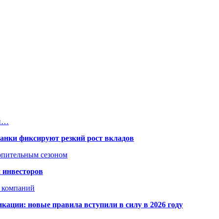
ни…
банки фиксируют резкий рост вкладов
топительным сезоном
 инвесторов
х компаний
кации: новые правила вступили в силу в 2026 году