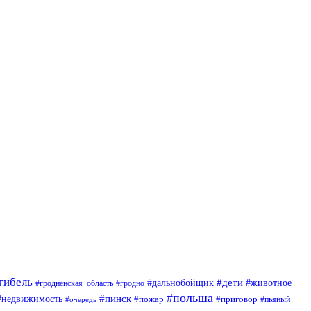
гибель
#дети
#животное
#дальнобойщик
#гродно
#гродненская_область
#польша
#недвижимость
#пинск
#пожар
#приговор
#пьяный
#очередь