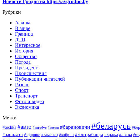
Новости Гродно на https://avgrodno.by
Рубрики
Афиша
В мире
Граница
ДТП
Интересное
История
Общество
Погода
Президент
Происшествия
Публикации читателей
Разное
Спорт
Транспорт
Фото и видео
Экономика
Метки
#беларусь
#авто
#барановичи
#tochka
#бер
#автобус
#армия
#зарплата
#контрабанда
#кража
#литва
#каменец
#кобрин
#ме
#здоровье