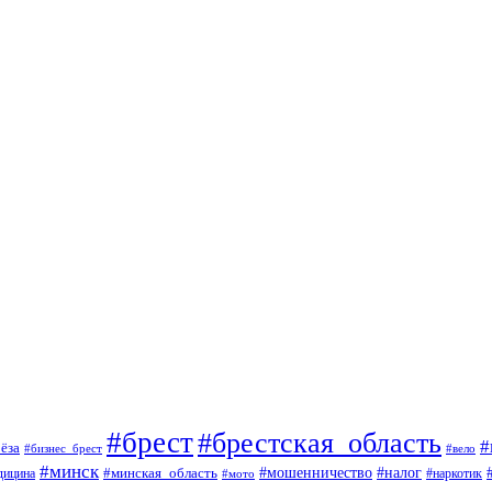
#брест
#брестская_область
#
ёза
#вело
#бизнес_брест
#минск
#мошенничество
#минская_область
#налог
дицина
#мото
#наркотик