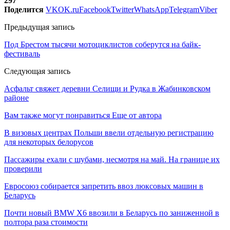
297
Поделится
VK
OK.ru
Facebook
Twitter
WhatsApp
Telegram
Viber
Предыдущая запись
Под Брестом тысячи мотоциклистов соберутся на байк-
фестиваль
Следующая запись
Асфальт свяжет деревни Селищи и Рудка в Жабинковском
районе
Вам также могут понравиться
Еще от автора
В визовых центрах Польши ввели отдельную регистрацию
для некоторых белорусов
Пассажиры ехали с шубами, несмотря на май. На границе их
проверили
Евросоюз собирается запретить ввоз люксовых машин в
Беларусь
Почти новый BMW X6 ввозили в Беларусь по заниженной в
полтора раза стоимости