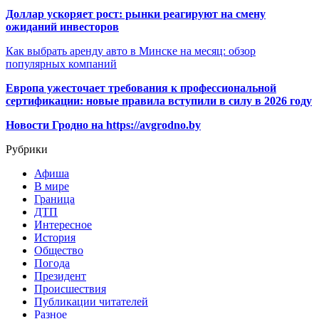
Доллар ускоряет рост: рынки реагируют на смену
ожиданий инвесторов
Как выбрать аренду авто в Минске на месяц: обзор
популярных компаний
Европа ужесточает требования к профессиональной
сертификации: новые правила вступили в силу в 2026 году
Новости Гродно на https://avgrodno.by
Рубрики
Афиша
В мире
Граница
ДТП
Интересное
История
Общество
Погода
Президент
Происшествия
Публикации читателей
Разное