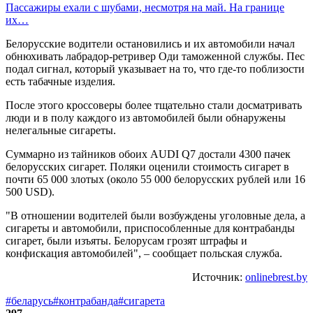
Пассажиры ехали с шубами, несмотря на май. На границе
их…
Белорусские водители остановились и их автомобили начал
обнюхивать лабрадор-ретривер Оди таможенной службы. Пес
подал сигнал, который указывает на то, что где-то поблизости
есть табачные изделия.
После этого кроссоверы более тщательно стали досматривать
люди и в полу каждого из автомобилей были обнаружены
нелегальные сигареты.
Суммарно из тайников обоих AUDI Q7 достали 4300 пачек
белорусских сигарет. Поляки оценили стоимость сигарет в
почти 65 000 злотых (около 55 000 белорусских рублей или 16
500 USD).
"В отношении водителей были возбуждены уголовные дела, а
сигареты и автомобили, приспособленные для контрабанды
сигарет, были изъяты. Белорусам грозят штрафы и
конфискация автомобилей", – сообщает польская служба.
Источник:
onlinebrest.by
#беларусь
#контрабанда
#сигарета