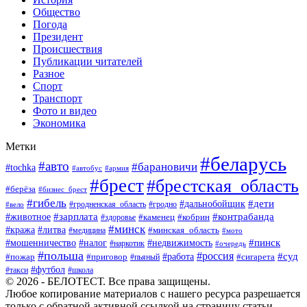
Общество
Погода
Президент
Происшествия
Публикации читателей
Разное
Спорт
Транспорт
Фото и видео
Экономика
Метки
#беларусь
#авто
#барановичи
#tochka
#автобус
#армия
#брест
#брестская_область
#берёза
#бизнес_брест
#гибель
#дети
#дальнобойщик
#гродно
#вело
#гродненская_область
#зарплата
#животное
#контрабанда
#каменец
#кобрин
#здоровье
#минск
#кража
#литва
#минская_область
#медицина
#мото
#мошенничество
#недвижимость
#пинск
#налог
#наркотик
#очередь
#польша
#россия
#работа
#суд
#пожар
#приговор
#пьяный
#сигарета
#футбол
#школа
#такси
© 2026 - БЕЛОТЕСТ. Все права защищены.
Любое копирование материалов с нашего ресурса разрешается
только с обратной активной ссылкой на страницу статьи.