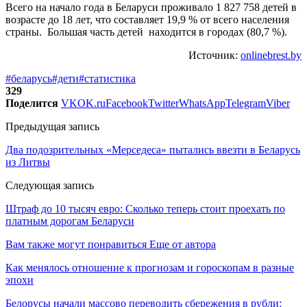
Всего на начало года в Беларуси проживало 1 827 758 детей в
возрасте до 18 лет, что составляет 19,9 % от всего населения
страны. Большая часть детей находится в городах (80,7 %).
Источник:
onlinebrest.by
#беларусь
#дети
#статистика
329
Поделится
VK
OK.ru
Facebook
Twitter
WhatsApp
Telegram
Viber
Предыдущая запись
Два подозрительных «Мерседеса» пытались ввезти в Беларусь
из Литвы
Следующая запись
Штраф до 10 тысяч евро: Сколько теперь стоит проехать по
платным дорогам Беларуси
Вам также могут понравиться
Еще от автора
Как менялось отношение к прогнозам и гороскопам в разные
эпохи
Белорусы начали массово переводить сбережения в рубли: