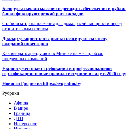
Белорусы начали массово переводить сбережения в рубли:
банки фиксируют резкий рост вкладов
Стабилизатор напряжения для дома: расчёт мощности перед
отопительным сезоном
Доллар ускоряет рост: рынки реагируют на смену
ожиданий инвесторов
Как выбрать аренду авто в Минске на месяц: обзор
популярных компаний
Европа ужесточает требования к профессиональной
сертификации: новые правила вступили в силу в 2026 году
Новости Гродно на https://avgrodno.by
Рубрики
Афиша
В мире
Граница
ДТП
Интересное
История