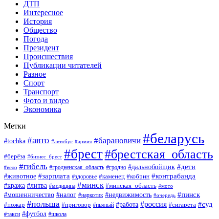
ДТП
Интересное
История
Общество
Погода
Президент
Происшествия
Публикации читателей
Разное
Спорт
Транспорт
Фото и видео
Экономика
Метки
#беларусь
#авто
#барановичи
#tochka
#автобус
#армия
#брест
#брестская_область
#берёза
#бизнес_брест
#гибель
#дети
#дальнобойщик
#гродно
#вело
#гродненская_область
#зарплата
#животное
#контрабанда
#каменец
#кобрин
#здоровье
#минск
#кража
#литва
#минская_область
#медицина
#мото
#мошенничество
#недвижимость
#пинск
#налог
#наркотик
#очередь
#польша
#россия
#работа
#суд
#пожар
#приговор
#пьяный
#сигарета
#футбол
#школа
#такси