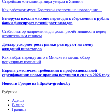
Старейшая жительница мира умерла в Японии
Как работают музеи Брестской крепости на новогодние…
Белорусы начали массово переводить сбережения в рубли:
банки фиксируют резкий рост вкладов
Стабилизатор напряжения для дома: расчёт мощности перед
отопительным сезоном
Доллар ускоряет рост: рынки реагируют на смену
ожиданий инвесторов
Как выбрать аренду авто в Минске на месяц: обзор
популярных компаний
Европа ужесточает требования к профессиональной
сертификации: новые правила вступили в силу в 2026 году
Новости Гродно на https://avgrodno.by
Рубрики
Афиша
В мире
Граница