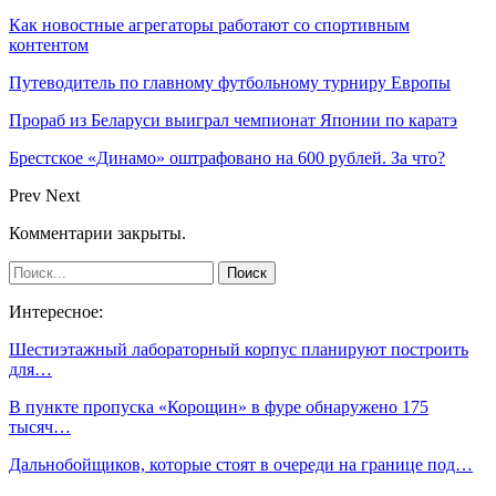
Как новостные агрегаторы работают со спортивным
контентом
Путеводитель по главному футбольному турниру Европы
Прораб из Беларуси выиграл чемпионат Японии по каратэ
Брестское «Динамо» оштрафовано на 600 рублей. За что?
Prev
Next
Комментарии закрыты.
Интересное:
Шестиэтажный лабораторный корпус планируют построить
для…
В пункте пропуска «Корощин» в фуре обнаружено 175
тысяч…
Дальнобойщиков, которые стоят в очереди на границе под…