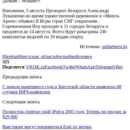
Дальше – больше!»
Напомним, 5 августа Президент Беларуси Александр
Лукашенко во время торжественной церемонии в «Минск-
Арене» объявил II Игры стран СНГ открытыми.
Соревнования Игр проходят в 11 городах Беларуси и
продлятся до 14 августа. Всего будут разыграны 246
комплектов медалей по 20 видам спорта.
Источник:
onlinebrest.by
#берёза
#брестская_область
#игры
#мойсеевич
325
Поделится
VK
OK.ru
Facebook
Twitter
WhatsApp
Telegram
Viber
Предыдущая запись
С начала нынешнего года в Брестской области выявлено 68
случаев ВИЧ-инфекции
Следующая запись
Подросток спрятал свой iPod в 2001 году. Теперь он продан за
$29 000
Вам также могут понравиться
Еще от автора