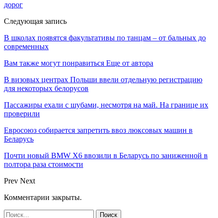
дорог
Следующая запись
В школах появятся факультативы по танцам – от бальных до
современных
Вам также могут понравиться
Еще от автора
В визовых центрах Польши ввели отдельную регистрацию
для некоторых белорусов
Пассажиры ехали с шубами, несмотря на май. На границе их
проверили
Евросоюз собирается запретить ввоз люксовых машин в
Беларусь
Почти новый BMW X6 ввозили в Беларусь по заниженной в
полтора раза стоимости
Prev
Next
Комментарии закрыты.