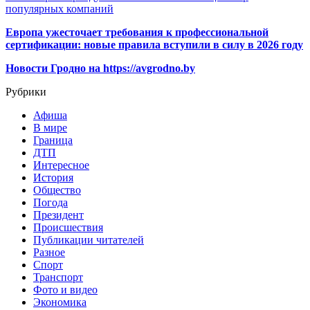
популярных компаний
Европа ужесточает требования к профессиональной
сертификации: новые правила вступили в силу в 2026 году
Новости Гродно на https://avgrodno.by
Рубрики
Афиша
В мире
Граница
ДТП
Интересное
История
Общество
Погода
Президент
Происшествия
Публикации читателей
Разное
Спорт
Транспорт
Фото и видео
Экономика