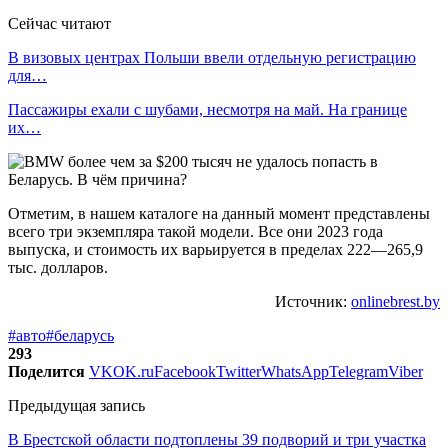
Сейчас читают
В визовых центрах Польши ввели отдельную регистрацию
для…
Пассажиры ехали с шубами, несмотря на май. На границе
их…
Отметим, в нашем каталоге на данный момент представлены
всего три экземпляра такой модели. Все они 2023 года
выпуска, и стоимость их варьируется в пределах 222—265,9
тыс. долларов.
Источник:
onlinebrest.by
#авто
#беларусь
293
Поделится
VK
OK.ru
Facebook
Twitter
WhatsApp
Telegram
Viber
Предыдущая запись
В Брестской области подтоплены 39 подворий и три участка