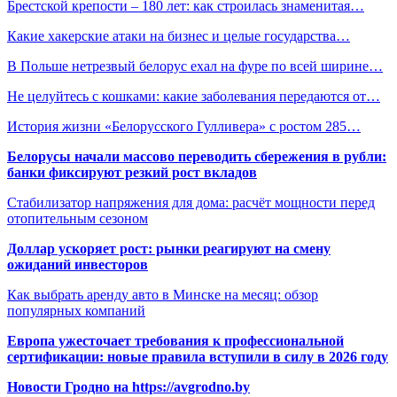
Брестской крепости – 180 лет: как строилась знаменитая…
Какие хакерские атаки на бизнес и целые государства…
В Польше нетрезвый белорус ехал на фуре по всей ширине…
Не целуйтесь с кошками: какие заболевания передаются от…
История жизни «Белорусского Гулливера» с ростом 285…
Белорусы начали массово переводить сбережения в рубли:
банки фиксируют резкий рост вкладов
Стабилизатор напряжения для дома: расчёт мощности перед
отопительным сезоном
Доллар ускоряет рост: рынки реагируют на смену
ожиданий инвесторов
Как выбрать аренду авто в Минске на месяц: обзор
популярных компаний
Европа ужесточает требования к профессиональной
сертификации: новые правила вступили в силу в 2026 году
Новости Гродно на https://avgrodno.by