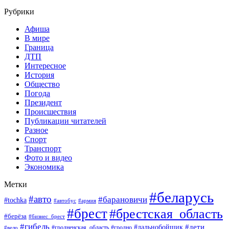
Рубрики
Афиша
В мире
Граница
ДТП
Интересное
История
Общество
Погода
Президент
Происшествия
Публикации читателей
Разное
Спорт
Транспорт
Фото и видео
Экономика
Метки
#беларусь
#авто
#барановичи
#tochka
#автобус
#армия
#брест
#брестская_область
#берёза
#бизнес_брест
#гибель
#дети
#дальнобойщик
#гродно
#вело
#гродненская_область