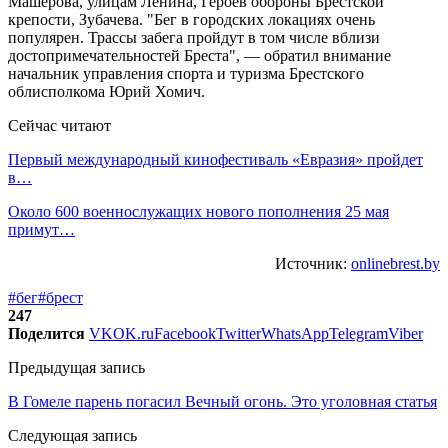
Машерова, улицам Ленина, Героев обороны Брестской
крепости, Зубачева. "Бег в городских локациях очень
популярен. Трассы забега пройдут в том числе вблизи
достопримечательностей Бреста", — обратил внимание
начальник управления спорта и туризма Брестского
облисполкома Юрий Хомич.
Сейчас читают
Первый международный кинофестиваль «Евразия» пройдет
в…
Около 600 военнослужащих нового пополнения 25 мая
примут…
Источник:
onlinebrest.by
#бег
#брест
247
Поделится
VK
OK.ru
Facebook
Twitter
WhatsApp
Telegram
Viber
Предыдущая запись
В Гомеле парень погасил Вечный огонь. Это уголовная статья
Следующая запись