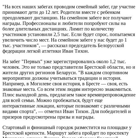
"На всех наших забегах проводим семейный забег, где участие
принимают дети до 12 лет. Родители вместе с ребенком
преодолевают дистанцию. На семейном забеге все получают
награды. Профессионалы и любители попробуют силы на
более длительных дистанциях. Лимит по количеству
участников установили 2,5 тыс. Если будет спрос, попытаемся
увеличить число мест. На семейном забеге у нас будет до 1
тыс. участников", — рассказал председатель Белорусской
федерации легкой атлетики Иван Тихон.
На забег "Первых" уже зарегистрировались около 1,2 тыс.
человек. Это не только представители Брестской области, но и
жители других регионов Беларуси. "В каждом спортивном
мероприятии должны учитываться традиции и история.
Например, в Могилеве своя история, в Бресте — своя, есть
знаковые места. Со всем этим людям интересно знакомиться.
Плюс выходной день, предлагаем такое времяпрепровождение
для всей семьи. Можно пробежаться, будут еще
интерактивные локации, которые познакомят с различными
видами спорта", — отметил Иван Тихон. Для победителей и
призеров предусмотрены призы и награды.
Стартовый и финишный городок разместится на площадке у
Брестской крепости. Маршрут забега пройдет по проспекту