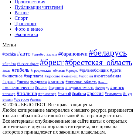
Происшествия
Публикации читателей
Разное
Спорт
Транспорт
Фото и видео
Экономика
Метки
#беларусь
#авто
#барановичи
#tochka
#автобус
#армия
#брест
#брестская_область
#берёза
#бизнес_брест
#гибель
#дети
#дальнобойщик
#гродно
#вело
#гродненская_область
#зарплата
#животное
#контрабанда
#каменец
#кобрин
#здоровье
#минск
#кража
#литва
#минская_область
#медицина
#мото
#мошенничество
#недвижимость
#пинск
#налог
#наркотик
#очередь
#польша
#россия
#работа
#суд
#пожар
#приговор
#пьяный
#сигарета
#футбол
#школа
#такси
© 2026 - БЕЛОТЕСТ. Все права защищены.
Любое копирование материалов с нашего ресурса разрешается
только с обратной активной ссылкой на страницу статьи.
Все материалы опубликованные на сайте взяты с открытых
источников и других порталов интернета, все права на
авторство принадлежат их законным владельцам.