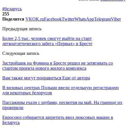
#беларусь
255
Поделится
VK
OK.ru
Facebook
Twitter
WhatsApp
Telegram
Viber
Предыдущая запись
Более 2,5 тыс. человек смогут выйти на старт
легкоатлетического забега «Первых» в Бресте
Следующая запись
Застройщик на Фомина в Бресте решил не затягивать со
стартом проекта нового жилого комплекса
Вам также могут понравиться
Еще от автора
В визовых центрах Польши ввели отдельную регистрацию
для некоторых белорусов
Пассажиры ехали с шубами, несмотря на май. На границе их
проверили
Евросоюз собирается запретить ввоз люксовых машин в
Беларусь