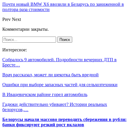
Почти новый BMW X6 ввозили в Беларусь по заниженной в
полтора раза стоимости
Prev
Next
Комментарии закрыты.
Интересное:
Собралось 9 автомобилей. Подробности вечерних ДТП в
Бресте…
Врач рассказал, может ли щекотка быть вредной
Ошибки при выборе запасных частей для сельхозтехники
В Ивацевичском районе горел автомобиль
Гадюки действительно убивают? Истории реальных
белорусов,…
Белорусы начали массово переводить сбережения в рубли:
банки фиксируют резкий рост вкладов