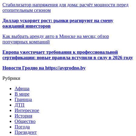
Стабилизатор напряжения для дома: расчёт мощности перед
отопительным сезоном
Доллар ускоряет рост: рынки реагируют на смену
ожиданий инвесторов
Как выбрать аренду авто в Минске на месяц: обзор
популярных компаний
Европа ужесточает требования к профессиональной
сертификации: новые правила вступили в силу в 2026 году
Новости Гродно на https://avgrodno.by
Рубрики
Афиша
В мире
Граница
ДТП
Интересное
История
Общество
Погода
Президент