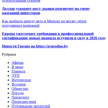
отопительным сезоном
Доллар ускоряет рост: рынки реагируют на смену
ожиданий инвесторов
Как выбрать аренду авто в Минске на месяц: обзор
популярных компаний
Европа ужесточает требования к профессиональной
сертификации: новые правила вступили в силу в 2026 году
Новости Гродно на https://avgrodno.by
Рубрики
Афиша
В мире
Граница
ДТП
Интересное
История
Общество
Погода
Президент
Происшествия
Публикации читателей