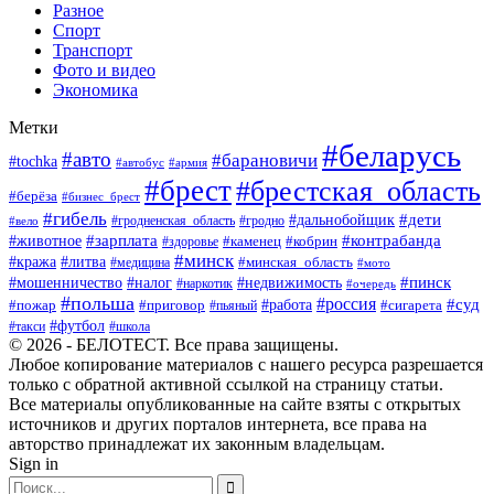
Разное
Спорт
Транспорт
Фото и видео
Экономика
Метки
#беларусь
#авто
#барановичи
#tochka
#автобус
#армия
#брест
#брестская_область
#берёза
#бизнес_брест
#гибель
#дети
#дальнобойщик
#гродно
#вело
#гродненская_область
#зарплата
#животное
#контрабанда
#каменец
#кобрин
#здоровье
#минск
#кража
#литва
#минская_область
#медицина
#мото
#мошенничество
#недвижимость
#пинск
#налог
#наркотик
#очередь
#польша
#россия
#работа
#суд
#пожар
#приговор
#пьяный
#сигарета
#футбол
#школа
#такси
© 2026 - БЕЛОТЕСТ. Все права защищены.
Любое копирование материалов с нашего ресурса разрешается
только с обратной активной ссылкой на страницу статьи.
Все материалы опубликованные на сайте взяты с открытых
источников и других порталов интернета, все права на
авторство принадлежат их законным владельцам.
Sign in