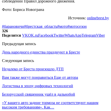
соблюдении Правил дорожного движения.
Фото: Бориса Новограна
Источник:
onlinebrest.by
#барановичи
#брестская_область
#мото
#мотосезон
326
Поделится
VK
OK.ru
Facebook
Twitter
WhatsApp
Telegram
Viber
Предыдущая запись
День народного единства празднуют в Бресте
Следующая запись
Недалеко от Бреста произошло ДТП
Вам также могут понравиться
Еще от автора
Логистика в эпоху цифровых технологий
Белорусский священник ушёл в дальнобой
«У вашего авто задние тормоза не соответствуют нашим
высоким требованиям». Как…