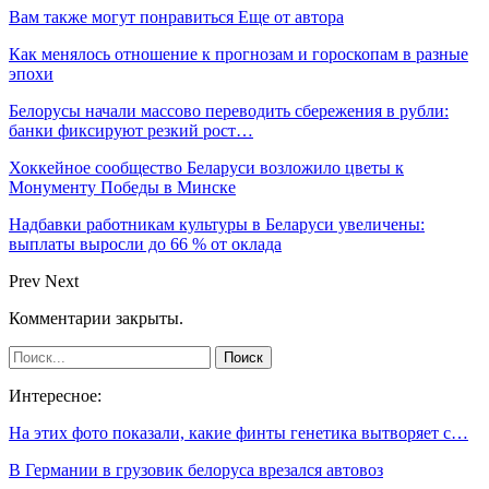
Вам также могут понравиться
Еще от автора
Как менялось отношение к прогнозам и гороскопам в разные
эпохи
Белорусы начали массово переводить сбережения в рубли:
банки фиксируют резкий рост…
Хоккейное сообщество Беларуси возложило цветы к
Монументу Победы в Минске
Надбавки работникам культуры в Беларуси увеличены:
выплаты выросли до 66 % от оклада
Prev
Next
Комментарии закрыты.
Интересное:
На этих фото показали, какие финты генетика вытворяет с…
В Германии в грузовик белоруса врезался автовоз