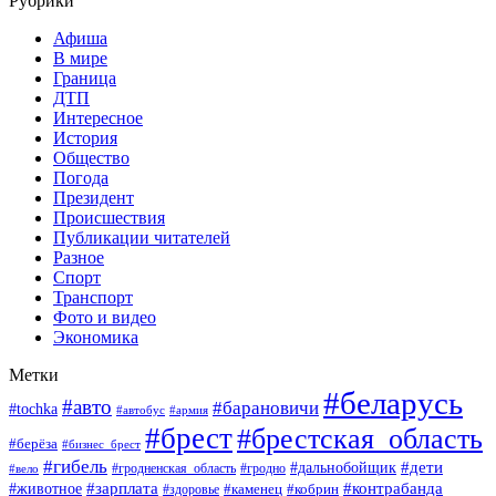
Рубрики
Афиша
В мире
Граница
ДТП
Интересное
История
Общество
Погода
Президент
Происшествия
Публикации читателей
Разное
Спорт
Транспорт
Фото и видео
Экономика
Метки
#беларусь
#авто
#барановичи
#tochka
#автобус
#армия
#брест
#брестская_область
#берёза
#бизнес_брест
#гибель
#дети
#дальнобойщик
#гродно
#вело
#гродненская_область
#зарплата
#животное
#контрабанда
#каменец
#кобрин
#здоровье