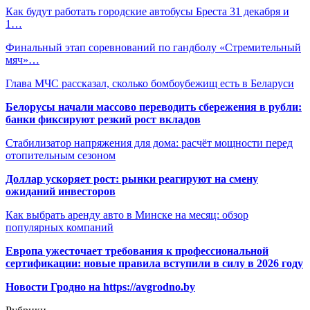
Как будут работать городские автобусы Бреста 31 декабря и
1…
Финальный этап соревнований по гандболу «Стремительный
мяч»…
Глава МЧС рассказал, сколько бомбоубежищ есть в Беларуси
Белорусы начали массово переводить сбережения в рубли:
банки фиксируют резкий рост вкладов
Стабилизатор напряжения для дома: расчёт мощности перед
отопительным сезоном
Доллар ускоряет рост: рынки реагируют на смену
ожиданий инвесторов
Как выбрать аренду авто в Минске на месяц: обзор
популярных компаний
Европа ужесточает требования к профессиональной
сертификации: новые правила вступили в силу в 2026 году
Новости Гродно на https://avgrodno.by