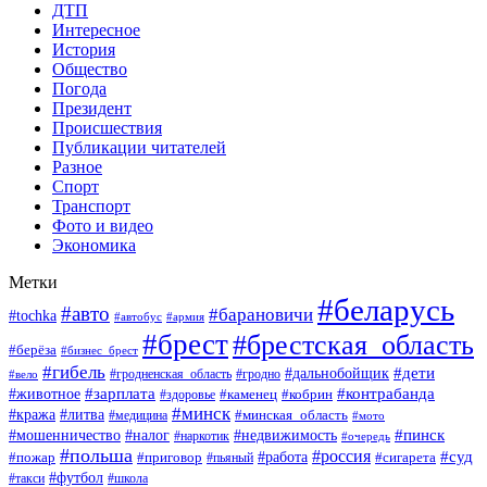
ДТП
Интересное
История
Общество
Погода
Президент
Происшествия
Публикации читателей
Разное
Спорт
Транспорт
Фото и видео
Экономика
Метки
#беларусь
#авто
#барановичи
#tochka
#автобус
#армия
#брест
#брестская_область
#берёза
#бизнес_брест
#гибель
#дети
#дальнобойщик
#гродно
#вело
#гродненская_область
#зарплата
#животное
#контрабанда
#каменец
#кобрин
#здоровье
#минск
#кража
#литва
#минская_область
#медицина
#мото
#мошенничество
#недвижимость
#пинск
#налог
#наркотик
#очередь
#польша
#россия
#работа
#суд
#пожар
#приговор
#пьяный
#сигарета
#футбол
#школа
#такси