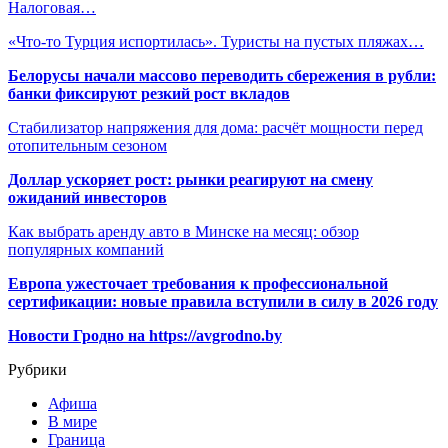
Налоговая…
«Что-то Турция испортилась». Туристы на пустых пляжах…
Белорусы начали массово переводить сбережения в рубли:
банки фиксируют резкий рост вкладов
Стабилизатор напряжения для дома: расчёт мощности перед
отопительным сезоном
Доллар ускоряет рост: рынки реагируют на смену
ожиданий инвесторов
Как выбрать аренду авто в Минске на месяц: обзор
популярных компаний
Европа ужесточает требования к профессиональной
сертификации: новые правила вступили в силу в 2026 году
Новости Гродно на https://avgrodno.by
Рубрики
Афиша
В мире
Граница