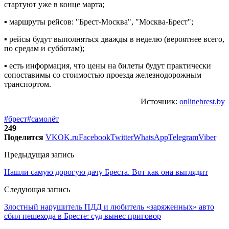
стартуют уже в конце марта;
▪️ маршруты рейсов: "Брест-Москва", "Москва-Брест";
▪️ рейсы будут выполняться дважды в неделю (вероятнее всего,
по средам и субботам);
▪️ есть информация, что цены на билеты будут практически
сопоставимы со стоимостью проезда железнодорожным
транспортом.
Источник:
onlinebrest.by
#брест
#самолёт
249
Поделится
VK
OK.ru
Facebook
Twitter
WhatsApp
Telegram
Viber
Предыдущая запись
Нашли самую дорогую дачу Бреста. Вот как она выглядит
Следующая запись
Злостный нарушитель ПДД и любитель «заряженных» авто
сбил пешехода в Бресте: суд вынес приговор